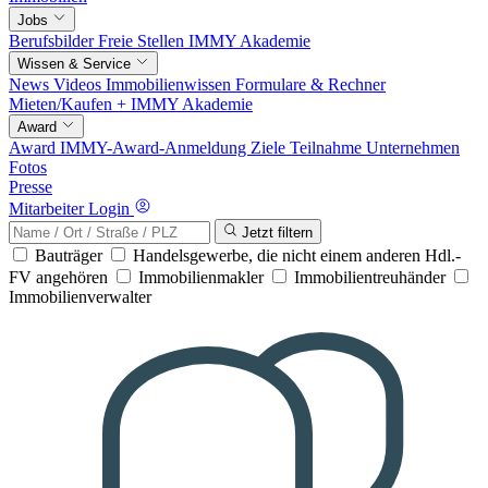
Jobs
Berufsbilder
Freie Stellen
IMMY Akademie
Wissen & Service
News
Videos
Immobilienwissen
Formulare & Rechner
Mieten/Kaufen +
IMMY Akademie
Award
Award
IMMY-Award-Anmeldung
Ziele
Teilnahme
Unternehmen
Fotos
Presse
Mitarbeiter Login
Jetzt filtern
Bauträger
Handelsgewerbe, die nicht einem anderen Hdl.-
FV angehören
Immobilienmakler
Immobilientreuhänder
Immobilienverwalter