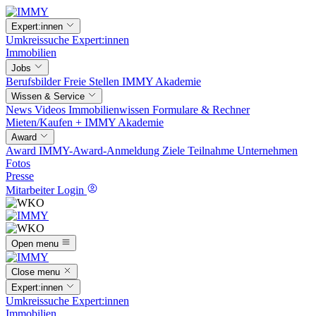
Expert:innen
Umkreissuche
Expert:innen
Immobilien
Jobs
Berufsbilder
Freie Stellen
IMMY Akademie
Wissen & Service
News
Videos
Immobilienwissen
Formulare & Rechner
Mieten/Kaufen +
IMMY Akademie
Award
Award
IMMY-Award-Anmeldung
Ziele
Teilnahme
Unternehmen
Fotos
Presse
Mitarbeiter Login
Open menu
Close menu
Expert:innen
Umkreissuche
Expert:innen
Immobilien