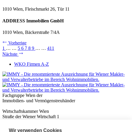
1010 Wien, Fleischmarkt 26, Tür 11
ADDRESS Immobilien GmbH
1010 Wien, Bäckerstraße 7/4A
Vorherige
1
…
…
5
6
7
8
9
…
…
411
Nächste
WKO Firmen A-Z
Fachgruppe Wien der
Immobilien- und Vermögenstreuhänder
Wirtschaftskammer Wien
Straße der Wiener Wirtschaft 1
1020 Wien
Wir verwenden Cookies
Nützliches