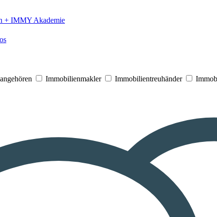
n +
IMMY Akademie
os
V angehören
Immobilienmakler
Immobilientreuhänder
Immobi