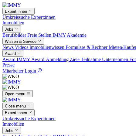
Expert:innen
Umkreissuche
Expert:innen
Immobilien
Jobs
Berufsbilder
Freie Stellen
IMMY Akademie
Wissen & Service
News
Videos
Immobilienwissen
Formulare & Rechner
Mieten/Kaufe
Award
Award
IMMY-Award-Anmeldung
Ziele
Teilnahme
Unternehmen
Fot
Presse
Mitarbeiter Login
Open menu
Close menu
Expert:innen
Umkreissuche
Expert:innen
Immobilien
Jobs