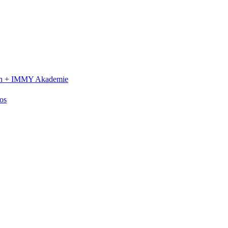
n +
IMMY Akademie
os