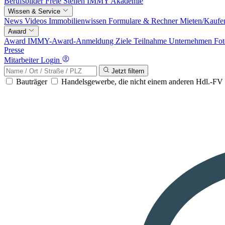
Berufsbilder
Freie Stellen
IMMY Akademie
Wissen & Service
News
Videos
Immobilienwissen
Formulare & Rechner
Mieten/Kaufe
Award
Award
IMMY-Award-Anmeldung
Ziele
Teilnahme
Unternehmen
Fot
Presse
Mitarbeiter Login
Jetzt filtern
Bauträger
Handelsgewerbe, die nicht einem anderen Hdl.-F