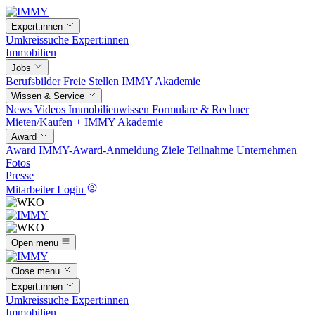
Expert:innen
Umkreissuche
Expert:innen
Immobilien
Jobs
Berufsbilder
Freie Stellen
IMMY Akademie
Wissen & Service
News
Videos
Immobilienwissen
Formulare & Rechner
Mieten/Kaufen +
IMMY Akademie
Award
Award
IMMY-Award-Anmeldung
Ziele
Teilnahme
Unternehmen
Fotos
Presse
Mitarbeiter Login
Open menu
Close menu
Expert:innen
Umkreissuche
Expert:innen
Immobilien