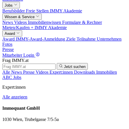
Jobs
Berufsbilder
Freie Stellen
IMMY Akademie
Wissen & Service
News
Videos
Immobilienwissen
Formulare & Rechner
Mieten/Kaufen +
IMMY Akademie
Award
Award
IMMY-Award-Anmeldung
Ziele
Teilnahme
Unternehmen
Fotos
Presse
Mitarbeiter Login
Frag IMMY.at
Jetzt suchen
Alle
News
Presse
Videos
Expert:innen
Downloads
Immobilien
ABC
Jobs
Expert:innen
Alle anzeigen
Immoquant GmbH
1030 Wien, Trubelgasse 7/5-5a