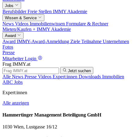
Jobs
Berufsbilder
Freie Stellen
IMMY Akademie
Wissen & Service
News
Videos
Immobilienwissen
Formulare & Rechner
Mieten/Kaufen +
IMMY Akademie
Award
Award
IMMY-Award-Anmeldung
Ziele
Teilnahme
Unternehmen
Fotos
Presse
Mitarbeiter Login
Frag IMMY.at
Jetzt suchen
Alle
News
Presse
Videos
Expert:innen
Downloads
Immobilien
ABC
Jobs
Expert:innen
Alle anzeigen
Hammertinger Management Beteiligung GmbH
1030 Wien, Lustgasse 16/12