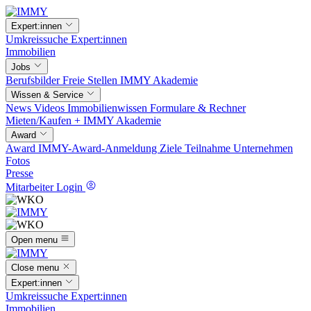
Expert:innen
Umkreissuche
Expert:innen
Immobilien
Jobs
Berufsbilder
Freie Stellen
IMMY Akademie
Wissen & Service
News
Videos
Immobilienwissen
Formulare & Rechner
Mieten/Kaufen +
IMMY Akademie
Award
Award
IMMY-Award-Anmeldung
Ziele
Teilnahme
Unternehmen
Fotos
Presse
Mitarbeiter Login
Open menu
Close menu
Expert:innen
Umkreissuche
Expert:innen
Immobilien