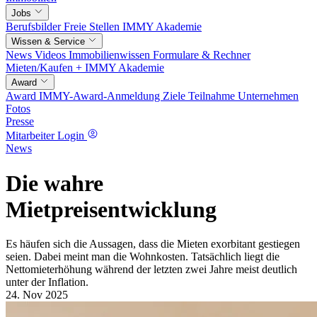
Jobs
Berufsbilder
Freie Stellen
IMMY Akademie
Wissen & Service
News
Videos
Immobilienwissen
Formulare & Rechner
Mieten/Kaufen +
IMMY Akademie
Award
Award
IMMY-Award-Anmeldung
Ziele
Teilnahme
Unternehmen
Fotos
Presse
Mitarbeiter Login
News
Die wahre
Mietpreisentwicklung
Es häufen sich die Aussagen, dass die Mieten exorbitant gestiegen
seien. Dabei meint man die Wohnkosten. Tatsächlich liegt die
Nettomieterhöhung während der letzten zwei Jahre meist deutlich
unter der Inflation.
24. Nov 2025