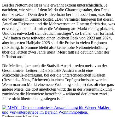
Bei der Nettomiete ist es wie erwähnt extrem unterschiedlich. Je
nachdem, wie sich auf dem Markt die Chance gestaltet, den Preis
durchzusetzen. Denn den Endverbraucher interessiert nur, was ihn
die Wohnung in Summe kostet. „Der Vermieter hingegen hat diesen
Anteil an Fixkosten und die Mehrwertsteuer. Unterm Strich das, was
er verlangen kann, damit er die Wohnung am Markt richtig platziert.
Und das entwickelt sich deutlich niedriger“, so Leitner, der fortfährt:
„Wir hatten zwar teilweise einen leichten Peak von 2023 auf 2024,
aber im ersten Halbjahr 2025 sind die Preise in vielen Regionen
rückläufig. In Summe bleibt also keine hohe Nettomieterhöhung
über die letzten zwei Jahre übrig. Meist fällt sie deutlich unter der
Inflation aus.“
Die Medien, aber auch die Statistik Austria, reden meist von der
Gesamtmiete. Leitner: „Die Statistik Austria macht eine
Mikrozensus-Befragung, bei der die unterschiedlichen Klassen
(Bestands-, Neu-, Richtwert) in einen Topf geschmissen werden.
Wenn man am Markt eine neue Wohnung sucht, ist das oft eine ganz
andere Miete, die dort angeboten wird; die in der Preisentwicklung –
zumindest die Nettomiete betreffend – während der letzten zwei
Jahre nicht übertrieben gestiegen ist.“
Fachgruppe Wien der