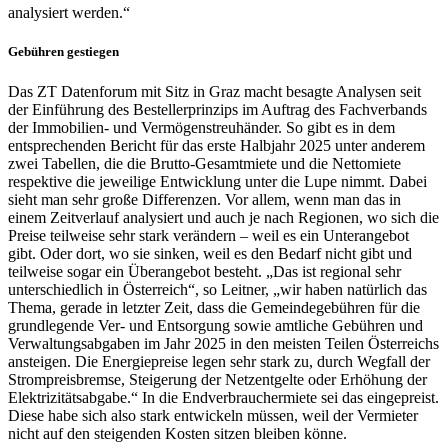
analysiert werden.“
Gebühren gestiegen
Das ZT Datenforum mit Sitz in Graz macht besagte Analysen seit
der Einführung des Bestellerprinzips im Auftrag des Fachverbands
der Immobilien- und Vermögenstreuhänder. So gibt es in dem
entsprechenden Bericht für das erste Halbjahr 2025 unter anderem
zwei Tabellen, die die Brutto-Gesamtmiete und die Nettomiete
respektive die jeweilige Entwicklung unter die Lupe nimmt. Dabei
sieht man sehr große Differenzen. Vor allem, wenn man das in
einem Zeitverlauf analysiert und auch je nach Regionen, wo sich die
Preise teilweise sehr stark verändern – weil es ein Unterangebot
gibt. Oder dort, wo sie sinken, weil es den Bedarf nicht gibt und
teilweise sogar ein Überangebot besteht. „Das ist regional sehr
unterschiedlich in Österreich“, so Leitner, „wir haben natürlich das
Thema, gerade in letzter Zeit, dass die Gemeindegebühren für die
grundlegende Ver- und Entsorgung sowie amtliche Gebühren und
Verwaltungsabgaben im Jahr 2025 in den meisten Teilen Österreichs
ansteigen. Die Energiepreise legen sehr stark zu, durch Wegfall der
Strompreisbremse, Steigerung der Netzentgelte oder Erhöhung der
Elektrizitätsabgabe.“ In die Endverbrauchermiete sei das eingepreist.
Diese habe sich also stark entwickeln müssen, weil der Vermieter
nicht auf den steigenden Kosten sitzen bleiben könne.