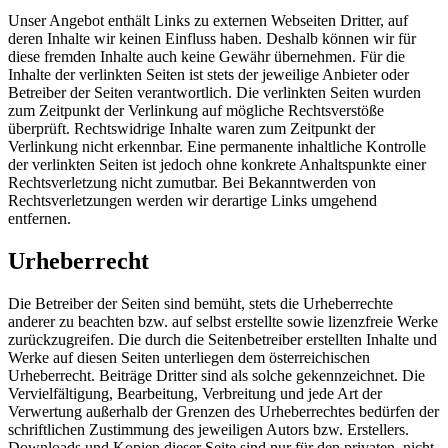
Unser Angebot enthält Links zu externen Webseiten Dritter, auf
deren Inhalte wir keinen Einfluss haben. Deshalb können wir für
diese fremden Inhalte auch keine Gewähr übernehmen. Für die
Inhalte der verlinkten Seiten ist stets der jeweilige Anbieter oder
Betreiber der Seiten verantwortlich. Die verlinkten Seiten wurden
zum Zeitpunkt der Verlinkung auf mögliche Rechtsverstöße
überprüft. Rechtswidrige Inhalte waren zum Zeitpunkt der
Verlinkung nicht erkennbar. Eine permanente inhaltliche Kontrolle
der verlinkten Seiten ist jedoch ohne konkrete Anhaltspunkte einer
Rechtsverletzung nicht zumutbar. Bei Bekanntwerden von
Rechtsverletzungen werden wir derartige Links umgehend
entfernen.
Urheberrecht
Die Betreiber der Seiten sind bemüht, stets die Urheberrechte
anderer zu beachten bzw. auf selbst erstellte sowie lizenzfreie Werke
zurückzugreifen. Die durch die Seitenbetreiber erstellten Inhalte und
Werke auf diesen Seiten unterliegen dem österreichischen
Urheberrecht. Beiträge Dritter sind als solche gekennzeichnet. Die
Vervielfältigung, Bearbeitung, Verbreitung und jede Art der
Verwertung außerhalb der Grenzen des Urheberrechtes bedürfen der
schriftlichen Zustimmung des jeweiligen Autors bzw. Erstellers.
Downloads und Kopien dieser Seite sind nur für den privaten, nicht