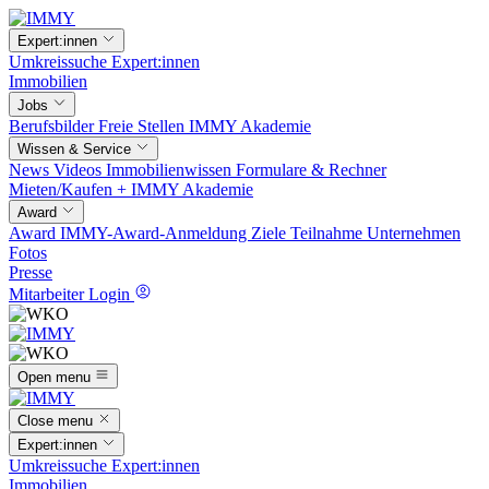
Expert:innen
Umkreissuche
Expert:innen
Immobilien
Jobs
Berufsbilder
Freie Stellen
IMMY Akademie
Wissen & Service
News
Videos
Immobilienwissen
Formulare & Rechner
Mieten/Kaufen +
IMMY Akademie
Award
Award
IMMY-Award-Anmeldung
Ziele
Teilnahme
Unternehmen
Fotos
Presse
Mitarbeiter Login
Open menu
Close menu
Expert:innen
Umkreissuche
Expert:innen
Immobilien