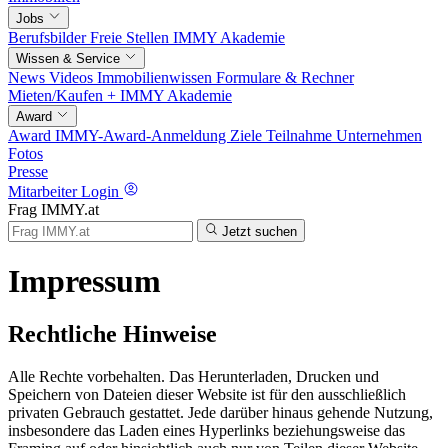
Jobs
Berufsbilder
Freie Stellen
IMMY Akademie
Wissen & Service
News
Videos
Immobilienwissen
Formulare & Rechner
Mieten/Kaufen +
IMMY Akademie
Award
Award
IMMY-Award-Anmeldung
Ziele
Teilnahme
Unternehmen
Fotos
Presse
Mitarbeiter Login
Frag IMMY.at
Jetzt suchen
Impressum
Rechtliche Hinweise
Alle Rechte vorbehalten. Das Herunterladen, Drucken und
Speichern von Dateien dieser Website ist für den ausschließlich
privaten Gebrauch gestattet. Jede darüber hinaus gehende Nutzung,
insbesondere das Laden eines Hyperlinks beziehungsweise das