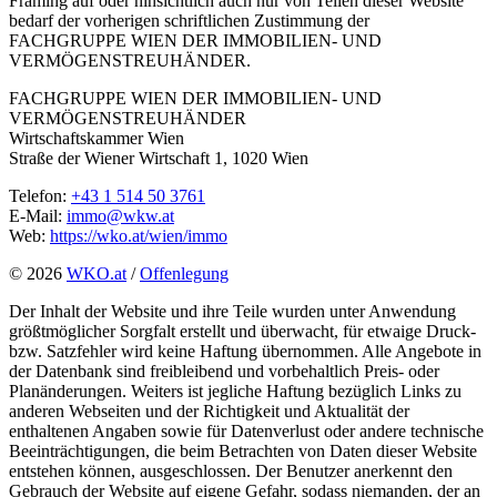
Framing auf oder hinsichtlich auch nur von Teilen dieser Website
bedarf der vorherigen schriftlichen Zustimmung der
FACHGRUPPE WIEN DER IMMOBILIEN- UND
VERMÖGENSTREUHÄNDER.
FACHGRUPPE WIEN DER IMMOBILIEN- UND
VERMÖGENSTREUHÄNDER
Wirtschaftskammer Wien
Straße der Wiener Wirtschaft 1, 1020 Wien
Telefon:
+43 1 514 50 3761
E-Mail:
immo@wkw.at
Web:
https://wko.at/wien/immo
© 2026
WKO.at
/
Offenlegung
Der Inhalt der Website und ihre Teile wurden unter Anwendung
größtmöglicher Sorgfalt erstellt und überwacht, für etwaige Druck-
bzw. Satzfehler wird keine Haftung übernommen. Alle Angebote in
der Datenbank sind freibleibend und vorbehaltlich Preis- oder
Planänderungen. Weiters ist jegliche Haftung bezüglich Links zu
anderen Webseiten und der Richtigkeit und Aktualität der
enthaltenen Angaben sowie für Datenverlust oder andere technische
Beeinträchtigungen, die beim Betrachten von Daten dieser Website
entstehen können, ausgeschlossen. Der Benutzer anerkennt den
Gebrauch der Website auf eigene Gefahr, sodass niemanden, der an