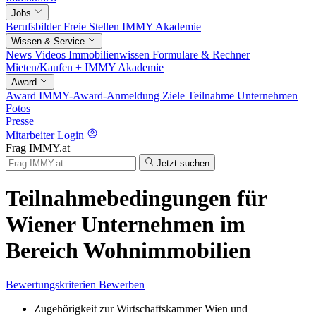
Jobs
Berufsbilder
Freie Stellen
IMMY Akademie
Wissen & Service
News
Videos
Immobilienwissen
Formulare & Rechner
Mieten/Kaufen +
IMMY Akademie
Award
Award
IMMY-Award-Anmeldung
Ziele
Teilnahme
Unternehmen
Fotos
Presse
Mitarbeiter Login
Frag IMMY.at
Jetzt suchen
Teilnahmebedingungen für
Wiener Unternehmen im
Bereich Wohnimmobilien
Bewertungskriterien
Bewerben
Zugehörigkeit zur Wirtschaftskammer Wien und