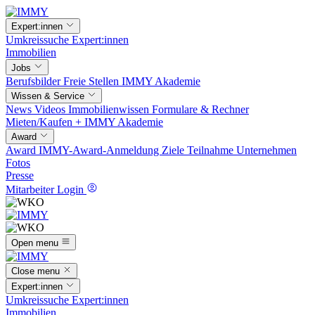
Expert:innen
Umkreissuche
Expert:innen
Immobilien
Jobs
Berufsbilder
Freie Stellen
IMMY Akademie
Wissen & Service
News
Videos
Immobilienwissen
Formulare & Rechner
Mieten/Kaufen +
IMMY Akademie
Award
Award
IMMY-Award-Anmeldung
Ziele
Teilnahme
Unternehmen
Fotos
Presse
Mitarbeiter Login
Open menu
Close menu
Expert:innen
Umkreissuche
Expert:innen
Immobilien