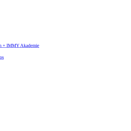
n +
IMMY Akademie
os