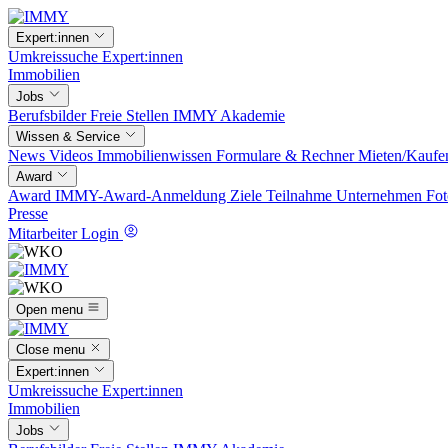
Expert:innen
Umkreissuche
Expert:innen
Immobilien
Jobs
Berufsbilder
Freie Stellen
IMMY Akademie
Wissen & Service
News
Videos
Immobilienwissen
Formulare & Rechner
Mieten/Kaufe
Award
Award
IMMY-Award-Anmeldung
Ziele
Teilnahme
Unternehmen
Fot
Presse
Mitarbeiter Login
Open menu
Close menu
Expert:innen
Umkreissuche
Expert:innen
Immobilien
Jobs