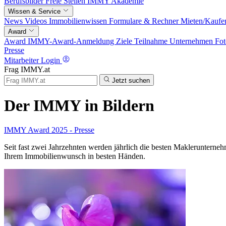
Berufsbilder
Freie Stellen
IMMY Akademie
Wissen & Service
News
Videos
Immobilienwissen
Formulare & Rechner
Mieten/Kaufe
Award
Award
IMMY-Award-Anmeldung
Ziele
Teilnahme
Unternehmen
Fot
Presse
Mitarbeiter Login
Frag IMMY.at
Jetzt suchen
Der IMMY in Bildern
IMMY Award 2025 - Presse
Seit fast zwei Jahrzehnten werden jährlich die besten Makleruntern
Ihrem Immobilienwunsch in besten Händen.