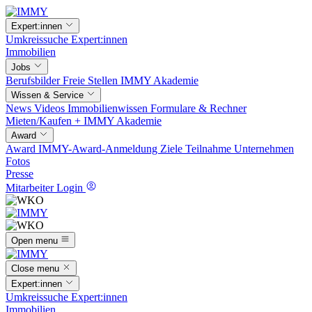
Expert:innen
Umkreissuche
Expert:innen
Immobilien
Jobs
Berufsbilder
Freie Stellen
IMMY Akademie
Wissen & Service
News
Videos
Immobilienwissen
Formulare & Rechner
Mieten/Kaufen +
IMMY Akademie
Award
Award
IMMY-Award-Anmeldung
Ziele
Teilnahme
Unternehmen
Fotos
Presse
Mitarbeiter Login
Open menu
Close menu
Expert:innen
Umkreissuche
Expert:innen
Immobilien