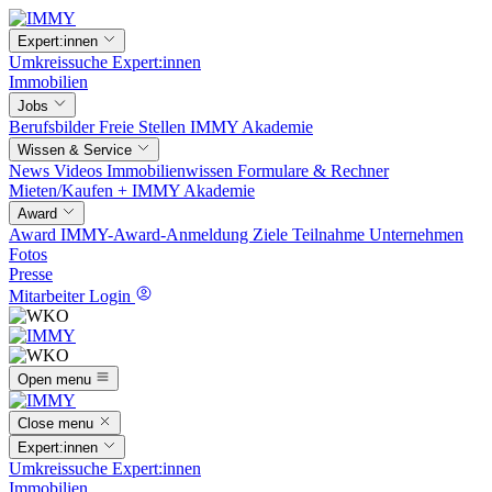
Expert:innen
Umkreissuche
Expert:innen
Immobilien
Jobs
Berufsbilder
Freie Stellen
IMMY Akademie
Wissen & Service
News
Videos
Immobilienwissen
Formulare & Rechner
Mieten/Kaufen +
IMMY Akademie
Award
Award
IMMY-Award-Anmeldung
Ziele
Teilnahme
Unternehmen
Fotos
Presse
Mitarbeiter Login
Open menu
Close menu
Expert:innen
Umkreissuche
Expert:innen
Immobilien