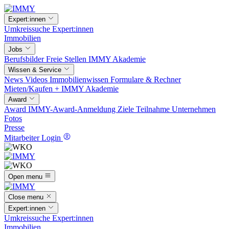
Expert:innen
Umkreissuche
Expert:innen
Immobilien
Jobs
Berufsbilder
Freie Stellen
IMMY Akademie
Wissen & Service
News
Videos
Immobilienwissen
Formulare & Rechner
Mieten/Kaufen +
IMMY Akademie
Award
Award
IMMY-Award-Anmeldung
Ziele
Teilnahme
Unternehmen
Fotos
Presse
Mitarbeiter Login
Open menu
Close menu
Expert:innen
Umkreissuche
Expert:innen
Immobilien