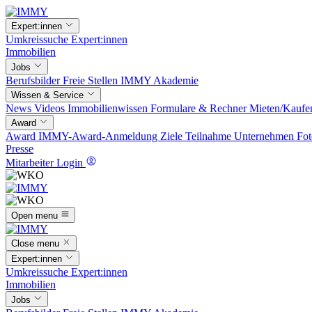
Expert:innen
Umkreissuche
Expert:innen
Immobilien
Jobs
Berufsbilder
Freie Stellen
IMMY Akademie
Wissen & Service
News
Videos
Immobilienwissen
Formulare & Rechner
Mieten/Kaufe
Award
Award
IMMY-Award-Anmeldung
Ziele
Teilnahme
Unternehmen
Fot
Presse
Mitarbeiter Login
Open menu
Close menu
Expert:innen
Umkreissuche
Expert:innen
Immobilien
Jobs