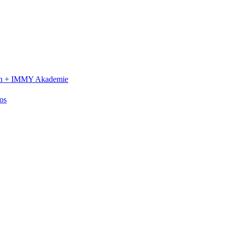
n +
IMMY Akademie
os