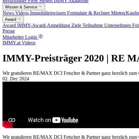
Berufsbilder
Freie Stellen
IMMY Akademie
Wissen & Service
News
Videos
Immobilienwissen
Formulare & Rechner
Mieten/Kaufe
Award
Award
IMMY-Award-Anmeldung
Ziele
Teilnahme
Unternehmen
Fot
Presse
Mitarbeiter Login
IMMY.at Videos
IMMY-Preisträger 2020 | RE 
Wir gratulieren RE/MAX DCI Fetscher & Partner ganz herzlich zu
02. Dec 2024
Wir gratulieren RE/MAX DCI Fetscher & Partner ganz herzlich zu