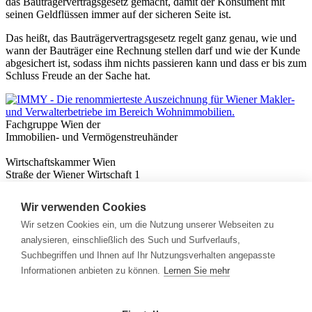
das Bauträgervertragsgesetz gemacht, damit der Konsument mit
seinen Geldflüssen immer auf der sicheren Seite ist.
Das heißt, das Bauträgervertragsgesetz regelt ganz genau, wie und
wann der Bauträger eine Rechnung stellen darf und wie der Kunde
abgesichert ist, sodass ihm nichts passieren kann und dass er bis zum
Schluss Freude an der Sache hat.
Fachgruppe Wien der
Immobilien- und Vermögenstreuhänder
Wirtschaftskammer Wien
Straße der Wiener Wirtschaft 1
1020 Wien
Wir verwenden Cookies
Nützliches
Immobilienwissen
Wir setzen Cookies ein, um die Nutzung unserer Webseiten zu
Formulare & Rechner
analysieren, einschließlich des Such und Surfverlaufs,
Expert:innen
Suchbegriffen und Ihnen auf Ihr Nutzungsverhalten angepasste
Informationen anbieten zu können.
Lernen Sie mehr
Info
News
Presse