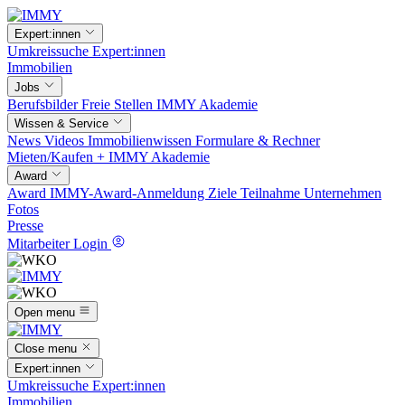
Expert:innen
Umkreissuche
Expert:innen
Immobilien
Jobs
Berufsbilder
Freie Stellen
IMMY Akademie
Wissen & Service
News
Videos
Immobilienwissen
Formulare & Rechner
Mieten/Kaufen +
IMMY Akademie
Award
Award
IMMY-Award-Anmeldung
Ziele
Teilnahme
Unternehmen
Fotos
Presse
Mitarbeiter Login
Open menu
Close menu
Expert:innen
Umkreissuche
Expert:innen
Immobilien