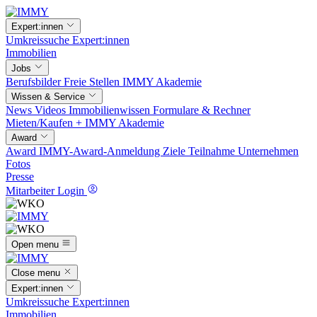
Expert:innen
Umkreissuche
Expert:innen
Immobilien
Jobs
Berufsbilder
Freie Stellen
IMMY Akademie
Wissen & Service
News
Videos
Immobilienwissen
Formulare & Rechner
Mieten/Kaufen +
IMMY Akademie
Award
Award
IMMY-Award-Anmeldung
Ziele
Teilnahme
Unternehmen
Fotos
Presse
Mitarbeiter Login
Open menu
Close menu
Expert:innen
Umkreissuche
Expert:innen
Immobilien