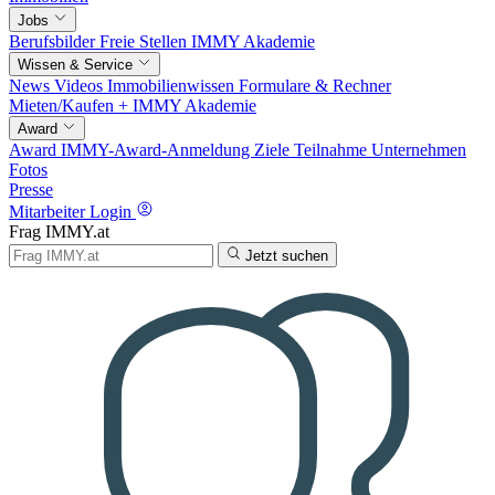
Jobs
Berufsbilder
Freie Stellen
IMMY Akademie
Wissen & Service
News
Videos
Immobilienwissen
Formulare & Rechner
Mieten/Kaufen +
IMMY Akademie
Award
Award
IMMY-Award-Anmeldung
Ziele
Teilnahme
Unternehmen
Fotos
Presse
Mitarbeiter Login
Frag IMMY.at
Jetzt suchen