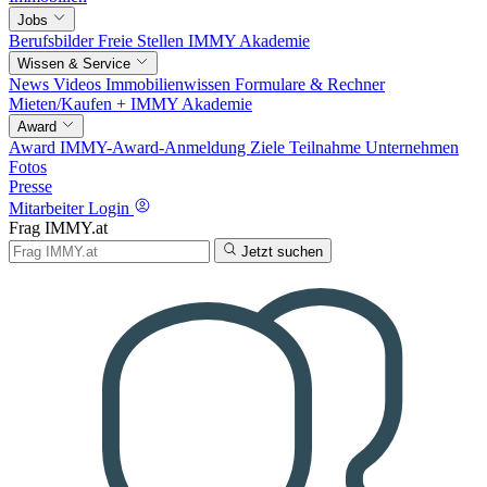
Jobs
Berufsbilder
Freie Stellen
IMMY Akademie
Wissen & Service
News
Videos
Immobilienwissen
Formulare & Rechner
Mieten/Kaufen +
IMMY Akademie
Award
Award
IMMY-Award-Anmeldung
Ziele
Teilnahme
Unternehmen
Fotos
Presse
Mitarbeiter Login
Frag IMMY.at
Jetzt suchen