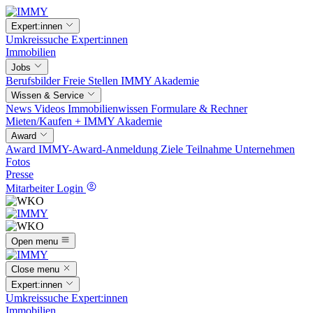
Expert:innen
Umkreissuche
Expert:innen
Immobilien
Jobs
Berufsbilder
Freie Stellen
IMMY Akademie
Wissen & Service
News
Videos
Immobilienwissen
Formulare & Rechner
Mieten/Kaufen +
IMMY Akademie
Award
Award
IMMY-Award-Anmeldung
Ziele
Teilnahme
Unternehmen
Fotos
Presse
Mitarbeiter Login
Open menu
Close menu
Expert:innen
Umkreissuche
Expert:innen
Immobilien