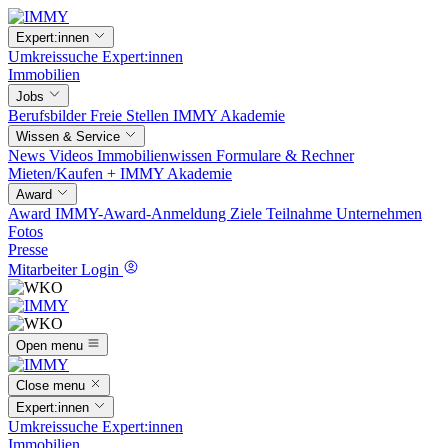
Expert:innen
Umkreissuche
Expert:innen
Immobilien
Jobs
Berufsbilder
Freie Stellen
IMMY Akademie
Wissen & Service
News
Videos
Immobilienwissen
Formulare & Rechner
Mieten/Kaufen +
IMMY Akademie
Award
Award
IMMY-Award-Anmeldung
Ziele
Teilnahme
Unternehmen
Fotos
Presse
Mitarbeiter Login
Open menu
Close menu
Expert:innen
Umkreissuche
Expert:innen
Immobilien