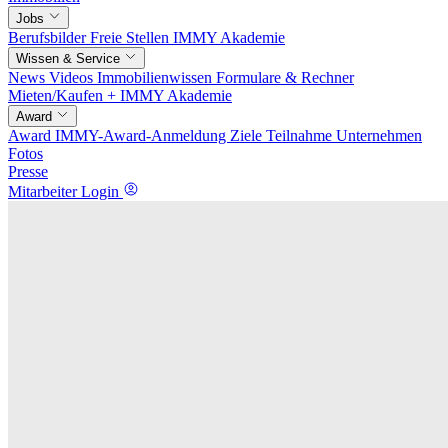
Jobs
Berufsbilder
Freie Stellen
IMMY Akademie
Wissen & Service
News
Videos
Immobilienwissen
Formulare & Rechner
Mieten/Kaufen +
IMMY Akademie
Award
Award
IMMY-Award-Anmeldung
Ziele
Teilnahme
Unternehmen
Fotos
Presse
Mitarbeiter Login