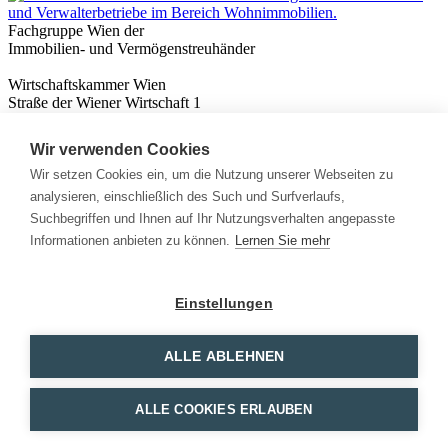
Fachgruppe Wien der
Immobilien- und Vermögenstreuhänder
Wirtschaftskammer Wien
Straße der Wiener Wirtschaft 1
1020 Wien
Wir verwenden Cookies
Nützliches
Immobilienwissen
Wir setzen Cookies ein, um die Nutzung unserer Webseiten zu
Formulare & Rechner
analysieren, einschließlich des Such und Surfverlaufs,
Expert:innen
Suchbegriffen und Ihnen auf Ihr Nutzungsverhalten angepasste
Informationen anbieten zu können.
Lernen Sie mehr
Info
News
Presse
Einstellungen
Rechtliches
Kontakt
Impressum
ALLE ABLEHNEN
Datenschutz
Mitglieder Login
ALLE COOKIES ERLAUBEN
Facebook
Instagram