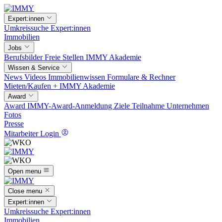
Expert:innen
Umkreissuche
Expert:innen
Immobilien
Jobs
Berufsbilder
Freie Stellen
IMMY Akademie
Wissen & Service
News
Videos
Immobilienwissen
Formulare & Rechner
Mieten/Kaufen +
IMMY Akademie
Award
Award
IMMY-Award-Anmeldung
Ziele
Teilnahme
Unternehmen
Fotos
Presse
Mitarbeiter Login
Open menu
Close menu
Expert:innen
Umkreissuche
Expert:innen
Immobilien