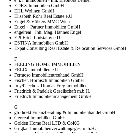
e. l. i. immobilien - Inh. Eleonora Lender
EDEX Immobilien GmbH
EHL Wohnen GmbH
Elisabeth Rohr Real Estate e.U.
Engel & Völkers MMC Wien
Engel + Partner Immobilien GmbH
engelreal - Inh. Mag. Hannes Engel
EPI Erich Podstatny e.U.
ESTINA Immobilien GmbH
Expat Consulting Real Estate & Relocation Services GmbH
F
FEELING-HOME-IMMOBILIEN
FELIX Immobilien e.U.
Fermoso Immobilientreuhand GmbH
Fischer, Hörnisch Immobilien GmbH
frey/flaeche - Thomas Frey Immobilien
Friedrich & Padelek Gesellschaft m.b.H.
Friedrich Immobilienmanagement GmbH
G
gb-direkt Finanzberatung & Immobilienhandel GmbH
Georeal Immobilien GmbH
Golden Home Real LTD & CoKG
Grigkar Immobilienverwaltungsges. m.b.H.