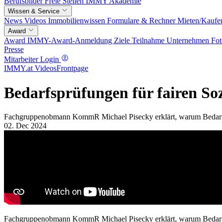
Berufsbilder
Freie Stellen
IMMY Akademie
Wissen & Service
News
Videos
Immobilienwissen
Formulare & Rechner
Mieten/Kaufe
Award
Award
IMMY-Award-Anmeldung
Ziele
Teilnahme
Unternehmen
Fot
Presse
Mitarbeiter Login
IMMY.at Videos
Frontpage
Bedarfsprüfungen für fairen So
Fachgruppenobmann KommR Michael Pisecky erklärt, warum Bedarfsp
02. Dec 2024
Fachgruppenobmann KommR Michael Pisecky erklärt, warum Bedarfsp