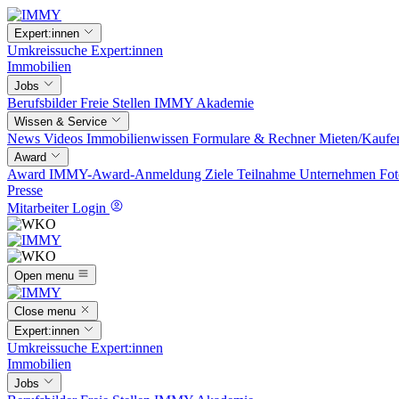
Expert:innen
Umkreissuche
Expert:innen
Immobilien
Jobs
Berufsbilder
Freie Stellen
IMMY Akademie
Wissen & Service
News
Videos
Immobilienwissen
Formulare & Rechner
Mieten/Kaufe
Award
Award
IMMY-Award-Anmeldung
Ziele
Teilnahme
Unternehmen
Fot
Presse
Mitarbeiter Login
Open menu
Close menu
Expert:innen
Umkreissuche
Expert:innen
Immobilien
Jobs