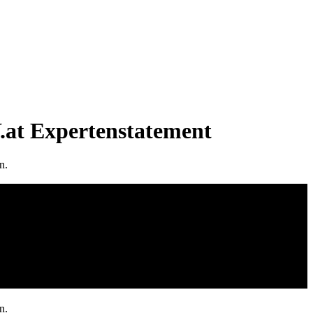
Y.at Expertenstatement
n.
n.