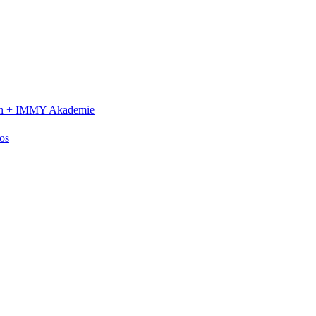
n +
IMMY Akademie
os