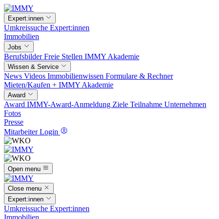
Expert:innen
Umkreissuche
Expert:innen
Immobilien
Jobs
Berufsbilder
Freie Stellen
IMMY Akademie
Wissen & Service
News
Videos
Immobilienwissen
Formulare & Rechner
Mieten/Kaufen +
IMMY Akademie
Award
Award
IMMY-Award-Anmeldung
Ziele
Teilnahme
Unternehmen
Fotos
Presse
Mitarbeiter Login
Open menu
Close menu
Expert:innen
Umkreissuche
Expert:innen
Immobilien