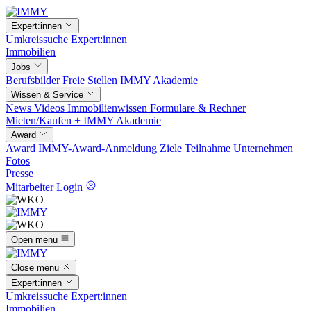
Expert:innen
Umkreissuche
Expert:innen
Immobilien
Jobs
Berufsbilder
Freie Stellen
IMMY Akademie
Wissen & Service
News
Videos
Immobilienwissen
Formulare & Rechner
Mieten/Kaufen +
IMMY Akademie
Award
Award
IMMY-Award-Anmeldung
Ziele
Teilnahme
Unternehmen
Fotos
Presse
Mitarbeiter Login
Open menu
Close menu
Expert:innen
Umkreissuche
Expert:innen
Immobilien