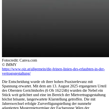
Fotocredit: Canva.com
© IMMY
https://www.oiz.at/allgemein/die-feinen-linien-des-erlaubten-in-der-
vertragsgestaltung/
Die Entscheidung wurde ob ihrer hohen Praxisrelevanz mit
Spannung erwartet. Mit dem am 13. August 2025 ergangenen Urteil
des Obersten Gerichtshofes (6 Ob 162/24b) wurden die Nebel ein
Stück weit gelichtet und eine im Bereich der Mietvertragsgestaltung
höchst brisante, langerwartete Klarstellung getroffen. Die mit
Jahreswechsel erfolgte Zurverfügungstellung der nunmehr
adaptierten Mustermietverträge der Fachgruppe Wien der