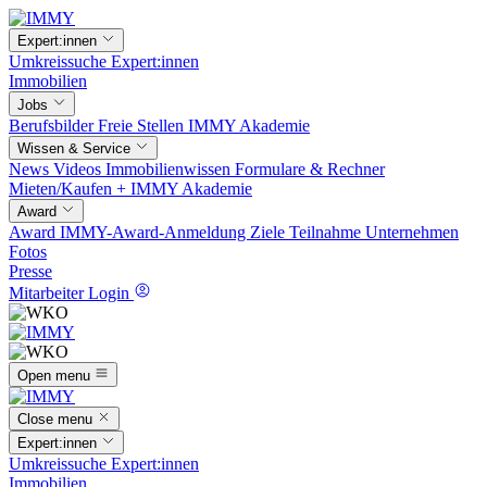
Expert:innen
Umkreissuche
Expert:innen
Immobilien
Jobs
Berufsbilder
Freie Stellen
IMMY Akademie
Wissen & Service
News
Videos
Immobilienwissen
Formulare & Rechner
Mieten/Kaufen +
IMMY Akademie
Award
Award
IMMY-Award-Anmeldung
Ziele
Teilnahme
Unternehmen
Fotos
Presse
Mitarbeiter Login
Open menu
Close menu
Expert:innen
Umkreissuche
Expert:innen
Immobilien