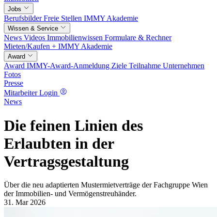
Jobs
Berufsbilder
Freie Stellen
IMMY Akademie
Wissen & Service
News
Videos
Immobilienwissen
Formulare & Rechner
Mieten/Kaufen +
IMMY Akademie
Award
Award
IMMY-Award-Anmeldung
Ziele
Teilnahme
Unternehmen
Fotos
Presse
Mitarbeiter Login
News
Die feinen Linien des
Erlaubten in der
Vertragsgestaltung
Über die neu adaptierten Mustermietverträge der Fachgruppe Wien
der Immobilien- und Vermögenstreuhänder.
31. Mar 2026