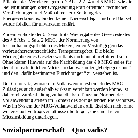
Pflichten des Vermieters gem. § 3 Abs. 2 Z. 4 und 5 MRG, wie die
Neueinführungen oder Umgestaltung kraft öffentlich-rechtlicher
Verpflichtungen und Maßnahmen zur Senkung des
Energieverbrauchs, fanden keinen Niederschlag – und die Klausel
wurde folglich für unwirksam erklärt.
Zudem erblickte der 6. Senat trotz Wiedergabe des Gesetzestextes
des § 8 Abs. 1 Satz 2 MRG, der Normierung von
Instandhaltungspflichten des Mieters, einen Verstoß gegen das
verbraucherschutzrechtliche Transparenzgebot. Die bloße
Wiedergabe eines Gesetzeswortlauts dürfe nicht irreführend sein.
Ohne klaren Hinweis auf die Nachbildung des § 8 MRG sei es für
den durchschnittlichen Mieter unklar, was unter „Mietgegenstand“
und den „dafür bestimmten Einrichtungen“ zu verstehen ist.
Der Grundsatz, wonach im Vollanwendungsbereich des MRG
Zulässiges auch außerhalb wirksam vereinbart werden könne, ist
daher mit Zurückhaltung zu handhaben. Einzelne Normen der
Vollanwendung stehen im Kontext des dort geltenden Preisschutzes.
Was im System der MRG-Vollanwendung gilt, lässt sich nicht ohne
weiteres auf Vertragsverhältnisse übertragen, die einer freien
Mietzinsbildung unterliegen.
Sozialpartnerschaft – Quo vadis?