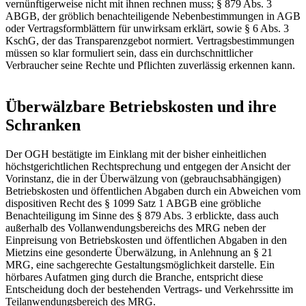
vernünftigerweise nicht mit ihnen rechnen muss; § 879 Abs. 3
ABGB, der gröblich benachteiligende Nebenbestimmungen in AGB
oder Vertragsformblättern für unwirksam erklärt, sowie § 6 Abs. 3
KschG, der das Transparenzgebot normiert. Vertragsbestimmungen
müssen so klar formuliert sein, dass ein durchschnittlicher
Verbraucher seine Rechte und Pflichten zuverlässig erkennen kann.
Überwälzbare Betriebskosten und ihre
Schranken
Der OGH bestätigte im Einklang mit der bisher einheitlichen
höchstgerichtlichen Rechtsprechung und entgegen der Ansicht der
Vorinstanz, die in der Überwälzung von (gebrauchsabhängigen)
Betriebskosten und öffentlichen Abgaben durch ein Abweichen vom
dispositiven Recht des § 1099 Satz 1 ABGB eine gröbliche
Benachteiligung im Sinne des § 879 Abs. 3 erblickte, dass auch
außerhalb des Vollanwendungsbereichs des MRG neben der
Einpreisung von Betriebskosten und öffentlichen Abgaben in den
Mietzins eine gesonderte Überwälzung, in Anlehnung an § 21
MRG, eine sachgerechte Gestaltungsmöglichkeit darstelle. Ein
hörbares Aufatmen ging durch die Branche, entspricht diese
Entscheidung doch der bestehenden Vertrags- und Verkehrssitte im
Teilanwendungsbereich des MRG.