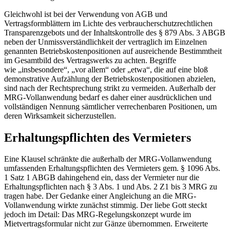
Gleichwohl ist bei der Verwendung von AGB und
Vertragsformblättern im Lichte des verbraucherschutzrechtlichen
Transparenzgebots und der Inhaltskontrolle des § 879 Abs. 3 ABGB
neben der Unmissverständlichkeit der vertraglich im Einzelnen
genannten Betriebskostenpositionen auf ausreichende Bestimmtheit
im Gesamtbild des Vertragswerks zu achten. Begriffe
wie „insbesondere“, „vor allem“ oder „etwa“, die auf eine bloß
demonstrative Aufzählung der Betriebskostenpositionen abzielen,
sind nach der Rechtsprechung strikt zu vermeiden. Außerhalb der
MRG-Vollanwendung bedarf es daher einer ausdrücklichen und
vollständigen Nennung sämtlicher verrechenbaren Positionen, um
deren Wirksamkeit sicherzustellen.
Erhaltungspflichten des Vermieters
Eine Klausel schränkte die außerhalb der MRG-Vollanwendung
umfassenden Erhaltungspflichten des Vermieters gem. § 1096 Abs.
1 Satz 1 ABGB dahingehend ein, dass der Vermieter nur die
Erhaltungspflichten nach § 3 Abs. 1 und Abs. 2 Z1 bis 3 MRG zu
tragen habe. Der Gedanke einer Angleichung an die MRG-
Vollanwendung wirkte zunächst stimmig. Der liebe Gott steckt
jedoch im Detail: Das MRG-Regelungskonzept wurde im
Mietvertragsformular nicht zur Gänze übernommen. Erweiterte