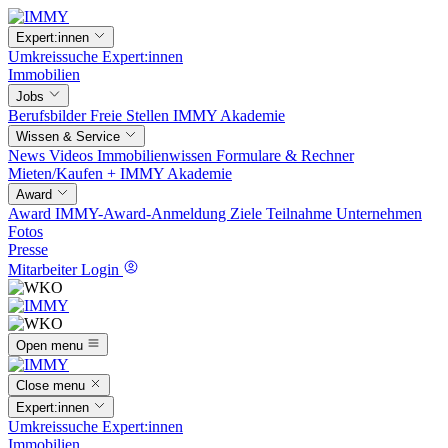
Expert:innen
Umkreissuche
Expert:innen
Immobilien
Jobs
Berufsbilder
Freie Stellen
IMMY Akademie
Wissen & Service
News
Videos
Immobilienwissen
Formulare & Rechner
Mieten/Kaufen +
IMMY Akademie
Award
Award
IMMY-Award-Anmeldung
Ziele
Teilnahme
Unternehmen
Fotos
Presse
Mitarbeiter Login
Open menu
Close menu
Expert:innen
Umkreissuche
Expert:innen
Immobilien