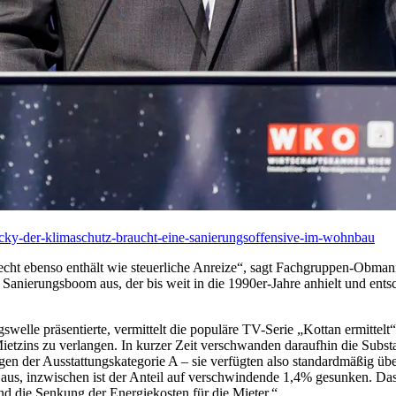
y-der-klimaschutz-braucht-eine-sanierungsoffensive-im-wohnbau
cht ebenso enthält wie steuerliche Anreize“, sagt Fachgruppen-Obmann
n Sanierungsboom aus, der bis weit in die 1990er-Jahre anhielt und en
welle präsentierte, vermittelt die populäre TV-Serie „Kottan ermittelt
zins zu verlangen. In kurzer Zeit verschwanden daraufhin die Substan
en der Ausstattungskategorie A – sie verfügten also standardmäßig 
 inzwischen ist der Anteil auf verschwindende 1,4% gesunken. Das li
nd die Senkung der Energiekosten für die Mieter.“