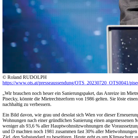
© Roland RUDOLPH
https://www.ots.at/presseaussendung/OTS_20230720_OTS0041/piseck
„Wir brauchen noch heuer ein Sanierungspaket, das Anreize im Mietre
Pisecky, könnte die Mietrechtsreform von 1986 gelten. Sie löste eine
nachhaltig zu verbessern.
Ein Bild davon, wie grau und desolat sich Wien vor dieser Erneuerungs
Wohnungen nach einer gründlichen Sanierung einen angemessenen Miet
weniger als 93,6 % aller Hauptwohnsitzwohnungen die Voraussetzung
und D machten noch 1981 zusammen fast 30% aller Mietwohnungen aus,
Ziel, den Substandard zu beseitigen. Heute geht es um Klimaschutz u