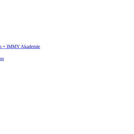
n +
IMMY Akademie
os