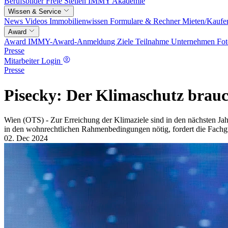
Berufsbilder
Freie Stellen
IMMY Akademie
Wissen & Service
News
Videos
Immobilienwissen
Formulare & Rechner
Mieten/Kaufe
Award
Award
IMMY-Award-Anmeldung
Ziele
Teilnahme
Unternehmen
Fot
Presse
Mitarbeiter Login
Presse
Pisecky: Der Klimaschutz brau
Wien (OTS) - Zur Erreichung der Klimaziele sind in den nächsten Jah
in den wohnrechtlichen Rahmenbedingungen nötig, fordert die Fachg
02. Dec 2024