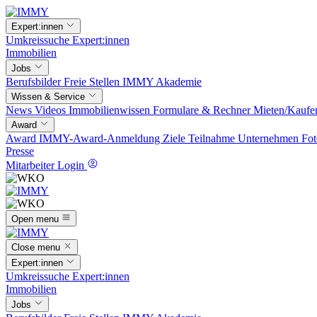
Expert:innen
Umkreissuche
Expert:innen
Immobilien
Jobs
Berufsbilder
Freie Stellen
IMMY Akademie
Wissen & Service
News
Videos
Immobilienwissen
Formulare & Rechner
Mieten/Kaufe
Award
Award
IMMY-Award-Anmeldung
Ziele
Teilnahme
Unternehmen
Fot
Presse
Mitarbeiter Login
Open menu
Close menu
Expert:innen
Umkreissuche
Expert:innen
Immobilien
Jobs