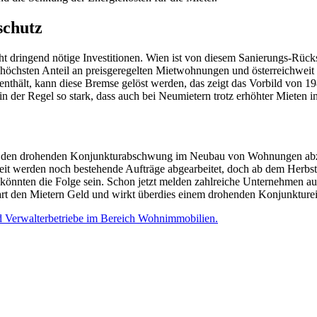
schutz
 dringend nötige Investitionen. Wien ist von diesem Sanierungs-Rückst
öchsten Anteil an preisgeregelten Mietwohnungen und österreichweit 
enthält, kann diese Bremse gelöst werden, das zeigt das Vorbild von 1
in der Regel so stark, dass auch bei Neumietern trotz erhöhter Mieten 
n, den drohenden Konjunkturabschwung im Neubau von Wohnungen abzu
zeit werden noch bestehende Aufträge abgearbeitet, doch ab dem Herbs
t könnten die Folge sein. Schon jetzt melden zahlreiche Unternehmen au
part den Mietern Geld und wirkt überdies einem drohenden Konjunkture