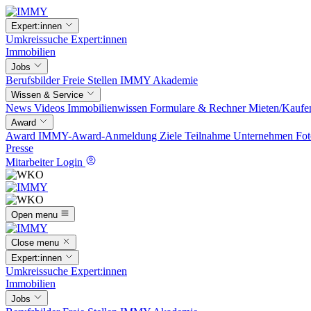
Expert:innen
Umkreissuche
Expert:innen
Immobilien
Jobs
Berufsbilder
Freie Stellen
IMMY Akademie
Wissen & Service
News
Videos
Immobilienwissen
Formulare & Rechner
Mieten/Kaufe
Award
Award
IMMY-Award-Anmeldung
Ziele
Teilnahme
Unternehmen
Fot
Presse
Mitarbeiter Login
Open menu
Close menu
Expert:innen
Umkreissuche
Expert:innen
Immobilien
Jobs