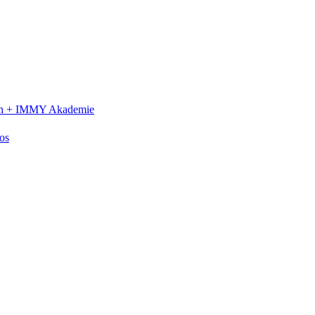
n +
IMMY Akademie
os