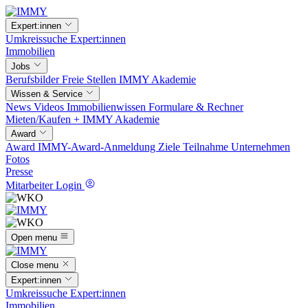
Expert:innen
Umkreissuche
Expert:innen
Immobilien
Jobs
Berufsbilder
Freie Stellen
IMMY Akademie
Wissen & Service
News
Videos
Immobilienwissen
Formulare & Rechner
Mieten/Kaufen +
IMMY Akademie
Award
Award
IMMY-Award-Anmeldung
Ziele
Teilnahme
Unternehmen
Fotos
Presse
Mitarbeiter Login
Open menu
Close menu
Expert:innen
Umkreissuche
Expert:innen
Immobilien