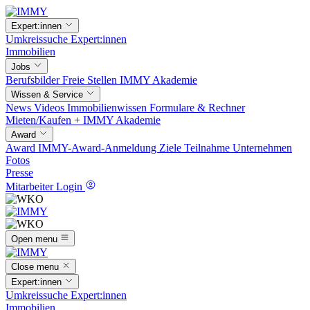
Expert:innen
Umkreissuche
Expert:innen
Immobilien
Jobs
Berufsbilder
Freie Stellen
IMMY Akademie
Wissen & Service
News
Videos
Immobilienwissen
Formulare & Rechner
Mieten/Kaufen +
IMMY Akademie
Award
Award
IMMY-Award-Anmeldung
Ziele
Teilnahme
Unternehmen
Fotos
Presse
Mitarbeiter Login
Open menu
Close menu
Expert:innen
Umkreissuche
Expert:innen
Immobilien