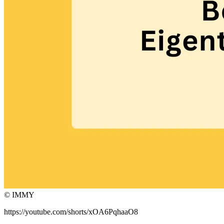
© IMMY
https://youtube.com/shorts/xOA6PqhaaO8