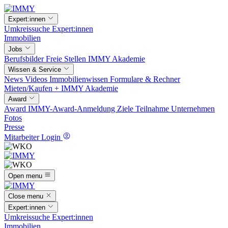
Expert:innen
Umkreissuche
Expert:innen
Immobilien
Jobs
Berufsbilder
Freie Stellen
IMMY Akademie
Wissen & Service
News
Videos
Immobilienwissen
Formulare & Rechner
Mieten/Kaufen +
IMMY Akademie
Award
Award
IMMY-Award-Anmeldung
Ziele
Teilnahme
Unternehmen
Fotos
Presse
Mitarbeiter Login
Open menu
Close menu
Expert:innen
Umkreissuche
Expert:innen
Immobilien