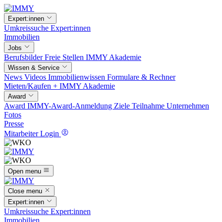
Expert:innen
Umkreissuche
Expert:innen
Immobilien
Jobs
Berufsbilder
Freie Stellen
IMMY Akademie
Wissen & Service
News
Videos
Immobilienwissen
Formulare & Rechner
Mieten/Kaufen +
IMMY Akademie
Award
Award
IMMY-Award-Anmeldung
Ziele
Teilnahme
Unternehmen
Fotos
Presse
Mitarbeiter Login
Open menu
Close menu
Expert:innen
Umkreissuche
Expert:innen
Immobilien