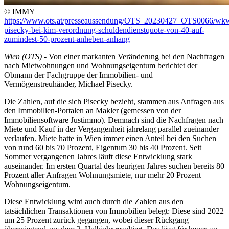
© IMMY
https://www.ots.at/presseaussendung/OTS_20230427_OTS0066/wk
pisecky-bei-kim-verordnung-schuldendienstquote-von-40-auf-
zumindest-50-prozent-anheben-anhang
Wien (OTS)
- Von einer markanten Veränderung bei den Nachfragen
nach Mietwohnungen und Wohnungseigentum berichtet der
Obmann der Fachgruppe der Immobilien- und
Vermögenstreuhänder, Michael Pisecky.
Die Zahlen, auf die sich Pisecky bezieht, stammen aus Anfragen aus
den Immobilien-Portalen an Makler (gemessen von der
Immobiliensoftware Justimmo). Demnach sind die Nachfragen nach
Miete und Kauf in der Vergangenheit jahrelang parallel zueinander
verlaufen. Miete hatte in Wien immer einen Anteil bei den Suchen
von rund 60 bis 70 Prozent, Eigentum 30 bis 40 Prozent. Seit
Sommer vergangenen Jahres läuft diese Entwicklung stark
auseinander. Im ersten Quartal des heurigen Jahres suchen bereits 80
Prozent aller Anfragen Wohnungsmiete, nur mehr 20 Prozent
Wohnungseigentum.
Diese Entwicklung wird auch durch die Zahlen aus den
tatsächlichen Transaktionen von Immobilien belegt: Diese sind 2022
um 25 Prozent zurück gegangen, wobei dieser Rückgang