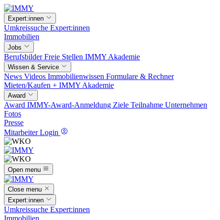
Expert:innen
Umkreissuche
Expert:innen
Immobilien
Jobs
Berufsbilder
Freie Stellen
IMMY Akademie
Wissen & Service
News
Videos
Immobilienwissen
Formulare & Rechner
Mieten/Kaufen +
IMMY Akademie
Award
Award
IMMY-Award-Anmeldung
Ziele
Teilnahme
Unternehmen
Fotos
Presse
Mitarbeiter Login
Open menu
Close menu
Expert:innen
Umkreissuche
Expert:innen
Immobilien