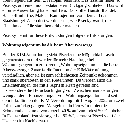
überwiegend aus dem 2. Halbjahr resultiert. Das lässt für heuer, so
Pisecky, auf einen noch eklatanteren Rückgang schließen. Das wird
enorme Auswirkung haben auf Bau, Baustoffe, Baustoffhandel,
Baustoffindustrie, Makler, Bauträger und vor allem auf das
Staatsbudget. Auch dort werden sich, wie Pisecky warnt, die
Einnahmeausfälle stark bemerkbar machen.
Pisecky nennt für diese Entwicklungen folgende Erklärungen:
Wohnungseigentum ist die beste Altersvorsorge
Bei der KIM-Verordnung sieht Pisecky eine Möglichkeit rasch
gegenzusteuern und wieder für mehr Nachfrage bei
Wohnungseigentum zu sorgen. „Wohnungseigentum ist die beste
Altersvorsorge. Zwar ist die Intention der KIM-Verordnung
verständlich, aber sie ist zum schlechtesten Zeitpunkt gekommen
und stark überzogen in den Regelungen. Da werden auch die
Erleichterungen, die mit 1. April in Kraft getreten sind –
insbesondere die Berücksichtigung von Zwischenfinanzierungen -
wenig ändern. Finanzierungen von Wohnungseigentum sind seit
dem Inkrafttreten der KIM-Verordnung mit 1. August 2022 um zwei
Drittel zurückgegangen. Maßgeblich helfen würde hier die
Schuldendienstquote von derzeit 40 % auf zumindest 50 % anheben.
In Deutschland liegt sie sogar bei 60 %“, verweist Pisecky auf die
Usancen im Nachbarstaat.