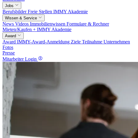
Jobs
Berufsbilder
Freie Stellen
IMMY Akademie
Wissen & Service
News
Videos
Immobilienwissen
Formulare & Rechner
Mieten/Kaufen +
IMMY Akademie
Award
Award
IMMY-Award-Anmeldung
Ziele
Teilnahme
Unternehmen
Fotos
Presse
Mitarbeiter Login