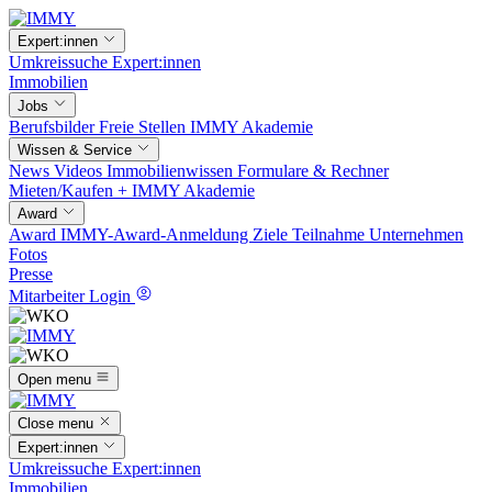
Expert:innen
Umkreissuche
Expert:innen
Immobilien
Jobs
Berufsbilder
Freie Stellen
IMMY Akademie
Wissen & Service
News
Videos
Immobilienwissen
Formulare & Rechner
Mieten/Kaufen +
IMMY Akademie
Award
Award
IMMY-Award-Anmeldung
Ziele
Teilnahme
Unternehmen
Fotos
Presse
Mitarbeiter Login
Open menu
Close menu
Expert:innen
Umkreissuche
Expert:innen
Immobilien