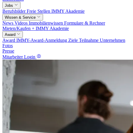
Jobs
Berufsbilder
Freie Stellen
IMMY Akademie
Wissen & Service
News
Videos
Immobilienwissen
Formulare & Rechner
Mieten/Kaufen +
IMMY Akademie
Award
Award
IMMY-Award-Anmeldung
Ziele
Teilnahme
Unternehmen
Fotos
Presse
Mitarbeiter Login