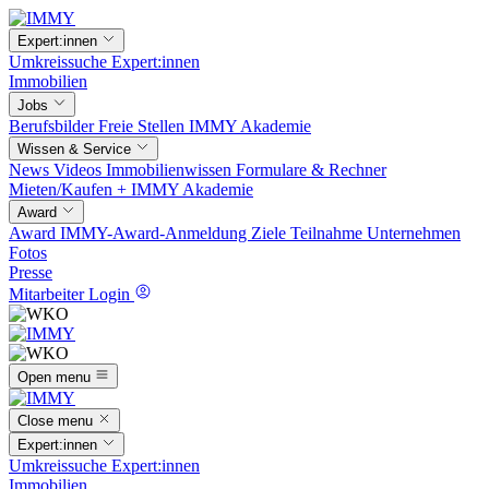
Expert:innen
Umkreissuche
Expert:innen
Immobilien
Jobs
Berufsbilder
Freie Stellen
IMMY Akademie
Wissen & Service
News
Videos
Immobilienwissen
Formulare & Rechner
Mieten/Kaufen +
IMMY Akademie
Award
Award
IMMY-Award-Anmeldung
Ziele
Teilnahme
Unternehmen
Fotos
Presse
Mitarbeiter Login
Open menu
Close menu
Expert:innen
Umkreissuche
Expert:innen
Immobilien