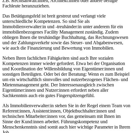
z.B. Rechtsanwält:innen, Architekt:innen oder andere befugte
Fachleute heranzuziehen.
Das Betätigungsfeld ist breit gestreut und verlangt viele
unterschiedliche Kompetenzen. So sind Sie als
Immobilienverwalter:in und -treuhänder:in unter anderem für ein
immobilienbezogenes Facility Management zuständig. Zudem
obliegen Ihnen die treuhändige Buchhaltung, das Rechnungswesen
und der Zahlungsverkehr sowie das Steuer- und Abgabenwesen,
wie auch die Finanzierung und Bewertung von Immobilien.
Neben Ihren fachlichen Fähigkeiten sind auch Ihre sozialen
Kompetenzen immer wieder gefordert. Etwa bei der Organisation
und Koordination der Willensbildung von Eigentümer:innen und
sonstigen Beteiligten. Oder bei der Beratung: Wenn es zum Beispiel
um ein wirtschaftlich sinnvolles und nutzerbezogenes Flächen- und
Mietenmanagement geht. Der Interessenausgleich zwischen
Eigentümer:innen und Nutzer:innen erfordert neben aller
Sachkenntnis auch ein gutes Fingerspitzengefühl.
Als Immobilienverwalter:in stehen Sie in der Regel einem Team von
Referent:innen, Assistent:innen, Objektbuchhalter:innen und
technischen Mitarbeiter:innen vor, das gemeinsam mit Ihnen im
Sinne der Kund:innen arbeitet. Führungskompetenz und
Menschenkenntnis sind somit auch hier wichtige Parameter in Ihrem
Job.