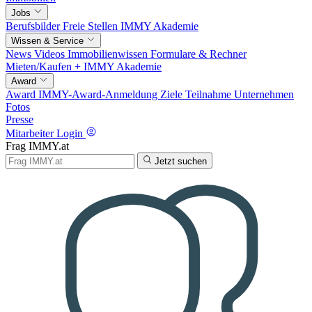
Jobs
Berufsbilder
Freie Stellen
IMMY Akademie
Wissen & Service
News
Videos
Immobilienwissen
Formulare & Rechner
Mieten/Kaufen +
IMMY Akademie
Award
Award
IMMY-Award-Anmeldung
Ziele
Teilnahme
Unternehmen
Fotos
Presse
Mitarbeiter Login
Frag IMMY.at
Jetzt suchen