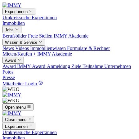
Expert:innen
Umkreissuche
Expert:innen
Immobilien
Jobs
Berufsbilder
Freie Stellen
IMMY Akademie
Wissen & Service
News
Videos
Immobilienwissen
Formulare & Rechner
Mieten/Kaufen +
IMMY Akademie
Award
Award
IMMY-Award-Anmeldung
Ziele
Teilnahme
Unternehmen
Fotos
Presse
Mitarbeiter Login
Open menu
Close menu
Expert:innen
Umkreissuche
Expert:innen
Immobilien