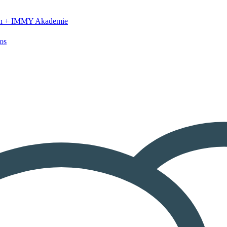
n +
IMMY Akademie
os