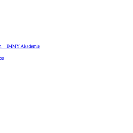
n +
IMMY Akademie
os