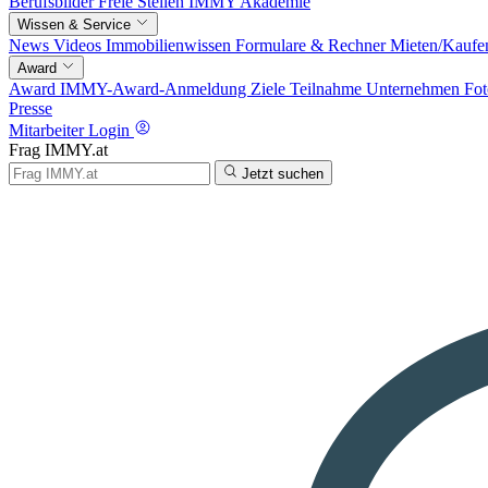
Berufsbilder
Freie Stellen
IMMY Akademie
Wissen & Service
News
Videos
Immobilienwissen
Formulare & Rechner
Mieten/Kaufe
Award
Award
IMMY-Award-Anmeldung
Ziele
Teilnahme
Unternehmen
Fot
Presse
Mitarbeiter Login
Frag IMMY.at
Jetzt suchen