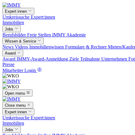
Expert:innen
Umkreissuche
Expert:innen
Immobilien
Jobs
Berufsbilder
Freie Stellen
IMMY Akademie
Wissen & Service
News
Videos
Immobilienwissen
Formulare & Rechner
Mieten/Kaufe
Award
Award
IMMY-Award-Anmeldung
Ziele
Teilnahme
Unternehmen
Fot
Presse
Mitarbeiter Login
Open menu
Close menu
Expert:innen
Umkreissuche
Expert:innen
Immobilien
Jobs