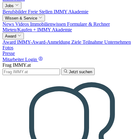
Jobs
Berufsbilder
Freie Stellen
IMMY Akademie
Wissen & Service
News
Videos
Immobilienwissen
Formulare & Rechner
Mieten/Kaufen +
IMMY Akademie
Award
Award
IMMY-Award-Anmeldung
Ziele
Teilnahme
Unternehmen
Fotos
Presse
Mitarbeiter Login
Frag IMMY.at
Jetzt suchen