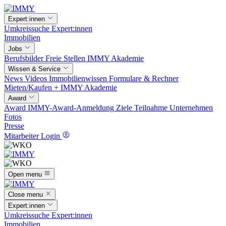
Expert:innen
Umkreissuche
Expert:innen
Immobilien
Jobs
Berufsbilder
Freie Stellen
IMMY Akademie
Wissen & Service
News
Videos
Immobilienwissen
Formulare & Rechner
Mieten/Kaufen +
IMMY Akademie
Award
Award
IMMY-Award-Anmeldung
Ziele
Teilnahme
Unternehmen
Fotos
Presse
Mitarbeiter Login
Open menu
Close menu
Expert:innen
Umkreissuche
Expert:innen
Immobilien