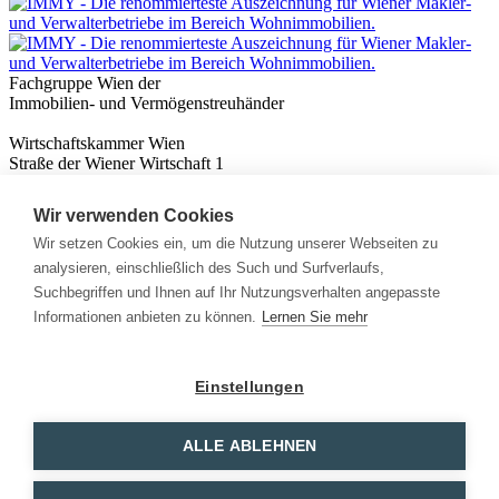
Fachgruppe Wien der
Immobilien- und Vermögenstreuhänder
Wirtschaftskammer Wien
Straße der Wiener Wirtschaft 1
1020 Wien
Wir verwenden Cookies
Nützliches
Immobilienwissen
Wir setzen Cookies ein, um die Nutzung unserer Webseiten zu
Formulare & Rechner
analysieren, einschließlich des Such und Surfverlaufs,
Expert:innen
Suchbegriffen und Ihnen auf Ihr Nutzungsverhalten angepasste
Informationen anbieten zu können.
Lernen Sie mehr
Info
News
Presse
Einstellungen
Rechtliches
Kontakt
Impressum
ALLE ABLEHNEN
Datenschutz
Mitglieder Login