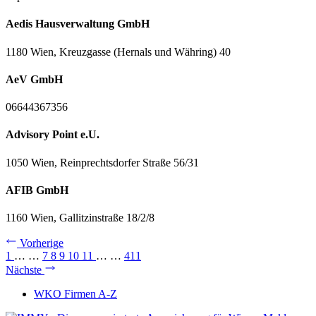
Aedis Hausverwaltung GmbH
1180 Wien, Kreuzgasse (Hernals und Währing) 40
AeV GmbH
06644367356
Advisory Point e.U.
1050 Wien, Reinprechtsdorfer Straße 56/31
AFIB GmbH
1160 Wien, Gallitzinstraße 18/2/8
Vorherige
1
…
…
7
8
9
10
11
…
…
411
Nächste
WKO Firmen A-Z