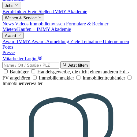
Jobs
Berufsbilder
Freie Stellen
IMMY Akademie
Wissen & Service
News
Videos
Immobilienwissen
Formulare & Rechner
Mieten/Kaufen +
IMMY Akademie
Award
Award
IMMY-Award-Anmeldung
Ziele
Teilnahme
Unternehmen
Fotos
Presse
Mitarbeiter Login
Jetzt filtern
Bauträger
Handelsgewerbe, die nicht einem anderen Hdl.-
FV angehören
Immobilienmakler
Immobilientreuhänder
Immobilienverwalter