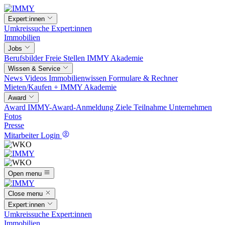
Expert:innen
Umkreissuche
Expert:innen
Immobilien
Jobs
Berufsbilder
Freie Stellen
IMMY Akademie
Wissen & Service
News
Videos
Immobilienwissen
Formulare & Rechner
Mieten/Kaufen +
IMMY Akademie
Award
Award
IMMY-Award-Anmeldung
Ziele
Teilnahme
Unternehmen
Fotos
Presse
Mitarbeiter Login
Open menu
Close menu
Expert:innen
Umkreissuche
Expert:innen
Immobilien