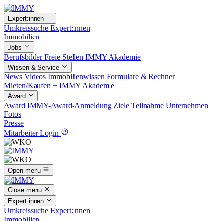
Expert:innen
Umkreissuche
Expert:innen
Immobilien
Jobs
Berufsbilder
Freie Stellen
IMMY Akademie
Wissen & Service
News
Videos
Immobilienwissen
Formulare & Rechner
Mieten/Kaufen +
IMMY Akademie
Award
Award
IMMY-Award-Anmeldung
Ziele
Teilnahme
Unternehmen
Fotos
Presse
Mitarbeiter Login
Open menu
Close menu
Expert:innen
Umkreissuche
Expert:innen
Immobilien