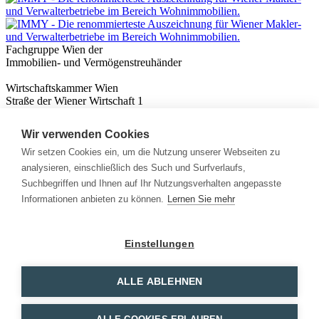
Fachgruppe Wien der
Immobilien- und Vermögenstreuhänder
Wirtschaftskammer Wien
Straße der Wiener Wirtschaft 1
1020 Wien
Wir verwenden Cookies
Nützliches
Immobilienwissen
Wir setzen Cookies ein, um die Nutzung unserer Webseiten zu
Formulare & Rechner
analysieren, einschließlich des Such und Surfverlaufs,
Expert:innen
Suchbegriffen und Ihnen auf Ihr Nutzungsverhalten angepasste
Informationen anbieten zu können.
Lernen Sie mehr
Info
News
Presse
Einstellungen
Rechtliches
Kontakt
Impressum
ALLE ABLEHNEN
Datenschutz
Mitglieder Login