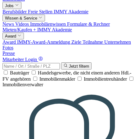
Jobs
Berufsbilder
Freie Stellen
IMMY Akademie
Wissen & Service
News
Videos
Immobilienwissen
Formulare & Rechner
Mieten/Kaufen +
IMMY Akademie
Award
Award
IMMY-Award-Anmeldung
Ziele
Teilnahme
Unternehmen
Fotos
Presse
Mitarbeiter Login
Jetzt filtern
Bauträger
Handelsgewerbe, die nicht einem anderen Hdl.-
FV angehören
Immobilienmakler
Immobilientreuhänder
Immobilienverwalter