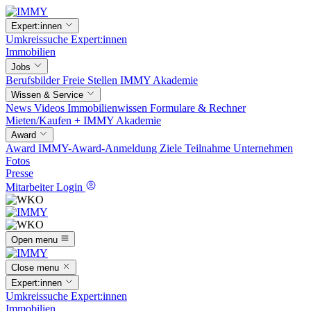
Expert:innen
Umkreissuche
Expert:innen
Immobilien
Jobs
Berufsbilder
Freie Stellen
IMMY Akademie
Wissen & Service
News
Videos
Immobilienwissen
Formulare & Rechner
Mieten/Kaufen +
IMMY Akademie
Award
Award
IMMY-Award-Anmeldung
Ziele
Teilnahme
Unternehmen
Fotos
Presse
Mitarbeiter Login
Open menu
Close menu
Expert:innen
Umkreissuche
Expert:innen
Immobilien