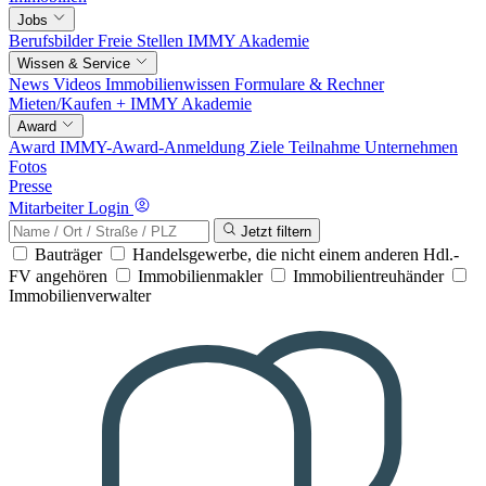
Jobs
Berufsbilder
Freie Stellen
IMMY Akademie
Wissen & Service
News
Videos
Immobilienwissen
Formulare & Rechner
Mieten/Kaufen +
IMMY Akademie
Award
Award
IMMY-Award-Anmeldung
Ziele
Teilnahme
Unternehmen
Fotos
Presse
Mitarbeiter Login
Jetzt filtern
Bauträger
Handelsgewerbe, die nicht einem anderen Hdl.-
FV angehören
Immobilienmakler
Immobilientreuhänder
Immobilienverwalter