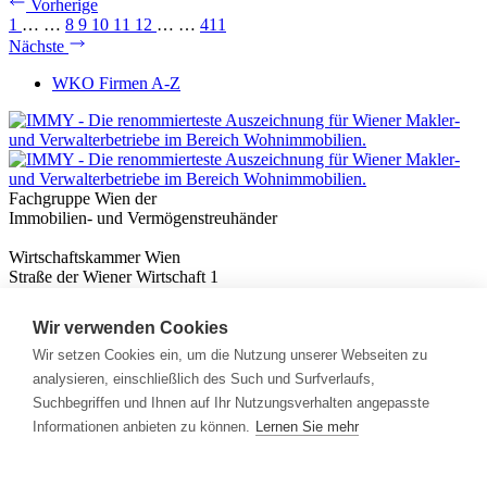
Vorherige
1
…
…
8
9
10
11
12
…
…
411
Nächste
WKO Firmen A-Z
Fachgruppe Wien der
Immobilien- und Vermögenstreuhänder
Wirtschaftskammer Wien
Straße der Wiener Wirtschaft 1
1020 Wien
Wir verwenden Cookies
Nützliches
Immobilienwissen
Wir setzen Cookies ein, um die Nutzung unserer Webseiten zu
Formulare & Rechner
analysieren, einschließlich des Such und Surfverlaufs,
Expert:innen
Suchbegriffen und Ihnen auf Ihr Nutzungsverhalten angepasste
Informationen anbieten zu können.
Lernen Sie mehr
Info
News
Presse