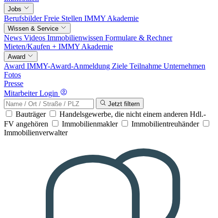
Jobs
Berufsbilder
Freie Stellen
IMMY Akademie
Wissen & Service
News
Videos
Immobilienwissen
Formulare & Rechner
Mieten/Kaufen +
IMMY Akademie
Award
Award
IMMY-Award-Anmeldung
Ziele
Teilnahme
Unternehmen
Fotos
Presse
Mitarbeiter Login
Jetzt filtern
Bauträger
Handelsgewerbe, die nicht einem anderen Hdl.-
FV angehören
Immobilienmakler
Immobilientreuhänder
Immobilienverwalter