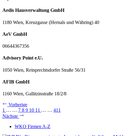
Aedis Hausverwaltung GmbH
1180 Wien, Kreuzgasse (Hernals und Währing) 40
AeV GmbH
06644367356
Advisory Point e.U.
1050 Wien, Reinprechtsdorfer Straße 56/31
AFIB GmbH
1160 Wien, Gallitzinstraße 18/2/8
Vorherige
1
…
…
7
8
9
10
11
…
…
411
Nächste
WKO Firmen A-Z