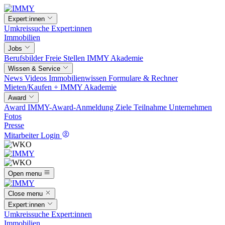
Expert:innen
Umkreissuche
Expert:innen
Immobilien
Jobs
Berufsbilder
Freie Stellen
IMMY Akademie
Wissen & Service
News
Videos
Immobilienwissen
Formulare & Rechner
Mieten/Kaufen +
IMMY Akademie
Award
Award
IMMY-Award-Anmeldung
Ziele
Teilnahme
Unternehmen
Fotos
Presse
Mitarbeiter Login
Open menu
Close menu
Expert:innen
Umkreissuche
Expert:innen
Immobilien