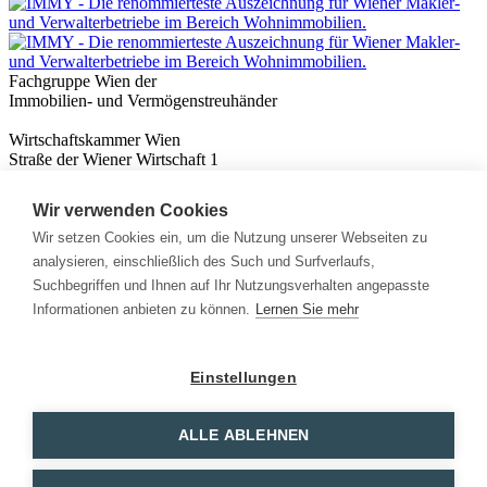
Fachgruppe Wien der
Immobilien- und Vermögenstreuhänder
Wirtschaftskammer Wien
Straße der Wiener Wirtschaft 1
1020 Wien
Wir verwenden Cookies
Nützliches
Immobilienwissen
Wir setzen Cookies ein, um die Nutzung unserer Webseiten zu
Formulare & Rechner
analysieren, einschließlich des Such und Surfverlaufs,
Expert:innen
Suchbegriffen und Ihnen auf Ihr Nutzungsverhalten angepasste
Informationen anbieten zu können.
Lernen Sie mehr
Info
News
Presse
Einstellungen
Rechtliches
Kontakt
Impressum
ALLE ABLEHNEN
Datenschutz
Mitglieder Login