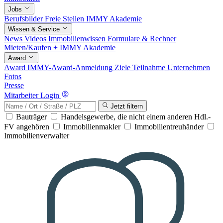
Jobs
Berufsbilder
Freie Stellen
IMMY Akademie
Wissen & Service
News
Videos
Immobilienwissen
Formulare & Rechner
Mieten/Kaufen +
IMMY Akademie
Award
Award
IMMY-Award-Anmeldung
Ziele
Teilnahme
Unternehmen
Fotos
Presse
Mitarbeiter Login
Jetzt filtern
Bauträger
Handelsgewerbe, die nicht einem anderen Hdl.-
FV angehören
Immobilienmakler
Immobilientreuhänder
Immobilienverwalter