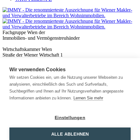
Fachgruppe Wien der
Immobilien- und Vermögenstreuhänder
Wirtschaftskammer Wien
Straße der Wiener Wirtschaft 1
1020 Wien
Wir verwenden Cookies
Nützliches
Immobilienwissen
Wir setzen Cookies ein, um die Nutzung unserer Webseiten zu
Formulare & Rechner
analysieren, einschließlich des Such und Surfverlaufs,
Expert:innen
Suchbegriffen und Ihnen auf Ihr Nutzungsverhalten angepasste
Informationen anbieten zu können.
Lernen Sie mehr
Info
News
Presse
Einstellungen
Rechtliches
Kontakt
Impressum
ALLE ABLEHNEN
Datenschutz