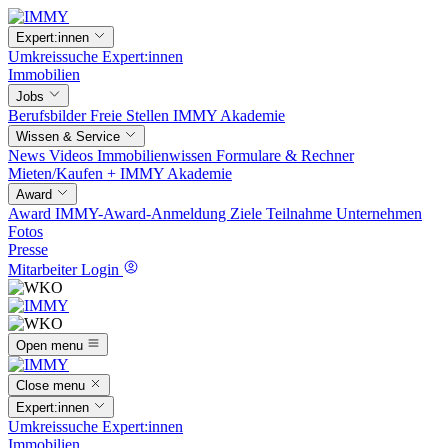
Expert:innen
Umkreissuche
Expert:innen
Immobilien
Jobs
Berufsbilder
Freie Stellen
IMMY Akademie
Wissen & Service
News
Videos
Immobilienwissen
Formulare & Rechner
Mieten/Kaufen +
IMMY Akademie
Award
Award
IMMY-Award-Anmeldung
Ziele
Teilnahme
Unternehmen
Fotos
Presse
Mitarbeiter Login
Open menu
Close menu
Expert:innen
Umkreissuche
Expert:innen
Immobilien