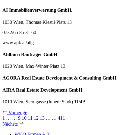
AI Immobilienverwertung GmbH.
1030 Wien, Thomas-Klestil-Platz 13
0732/65 85 31 60
www.apk.at/aiig
Ahlborn Bauträger GmbH
1020 Wien, Max-Winter-Platz 13
AGORA Real Estate Development & Consulting GmbH
AIRA Real Estate Development GmbH
1010 Wien, Sterngasse (Innere Stadt) 11/4B
Vorherige
1
…
…
9
10
11
12
13
…
…
411
Nächste
WKO Firmen A-Z