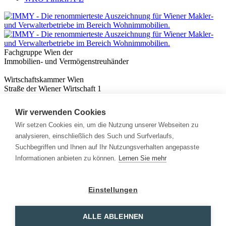
Fachgruppe Wien der
Immobilien- und Vermögenstreuhänder
Wirtschaftskammer Wien
Straße der Wiener Wirtschaft 1
1020 Wien
Wir verwenden Cookies
Nützliches
Immobilienwissen
Wir setzen Cookies ein, um die Nutzung unserer Webseiten zu
Formulare & Rechner
analysieren, einschließlich des Such und Surfverlaufs,
Expert:innen
Suchbegriffen und Ihnen auf Ihr Nutzungsverhalten angepasste
Informationen anbieten zu können.
Lernen Sie mehr
Info
News
Presse
Einstellungen
Rechtliches
Kontakt
Impressum
ALLE ABLEHNEN
Datenschutz