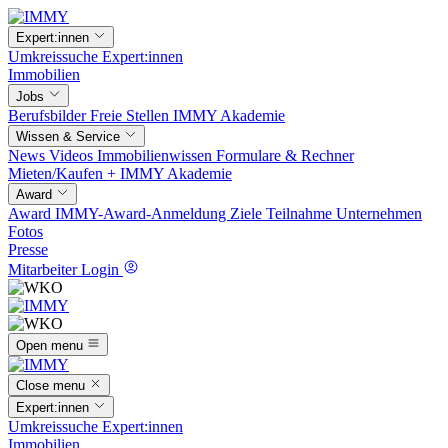
Expert:innen
Umkreissuche
Expert:innen
Immobilien
Jobs
Berufsbilder
Freie Stellen
IMMY Akademie
Wissen & Service
News
Videos
Immobilienwissen
Formulare & Rechner
Mieten/Kaufen +
IMMY Akademie
Award
Award
IMMY-Award-Anmeldung
Ziele
Teilnahme
Unternehmen
Fotos
Presse
Mitarbeiter Login
Open menu
Close menu
Expert:innen
Umkreissuche
Expert:innen
Immobilien