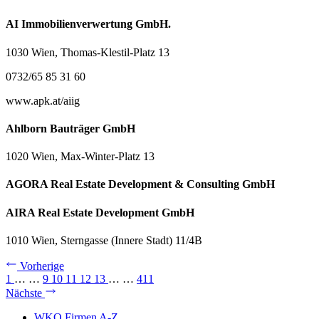
AI Immobilienverwertung GmbH.
1030 Wien, Thomas-Klestil-Platz 13
0732/65 85 31 60
www.apk.at/aiig
Ahlborn Bauträger GmbH
1020 Wien, Max-Winter-Platz 13
AGORA Real Estate Development & Consulting GmbH
AIRA Real Estate Development GmbH
1010 Wien, Sterngasse (Innere Stadt) 11/4B
Vorherige
1
…
…
9
10
11
12
13
…
…
411
Nächste
WKO Firmen A-Z