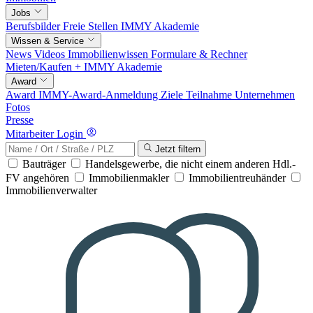
Jobs
Berufsbilder
Freie Stellen
IMMY Akademie
Wissen & Service
News
Videos
Immobilienwissen
Formulare & Rechner
Mieten/Kaufen +
IMMY Akademie
Award
Award
IMMY-Award-Anmeldung
Ziele
Teilnahme
Unternehmen
Fotos
Presse
Mitarbeiter Login
Jetzt filtern
Bauträger
Handelsgewerbe, die nicht einem anderen Hdl.-
FV angehören
Immobilienmakler
Immobilientreuhänder
Immobilienverwalter