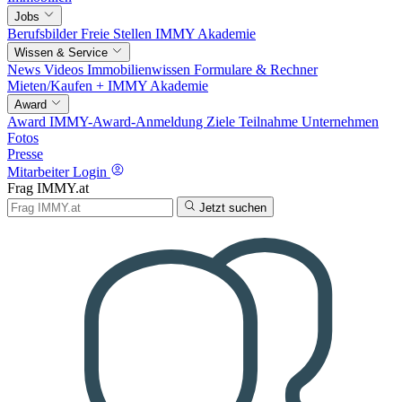
Jobs
Berufsbilder
Freie Stellen
IMMY Akademie
Wissen & Service
News
Videos
Immobilienwissen
Formulare & Rechner
Mieten/Kaufen +
IMMY Akademie
Award
Award
IMMY-Award-Anmeldung
Ziele
Teilnahme
Unternehmen
Fotos
Presse
Mitarbeiter Login
Frag IMMY.at
Jetzt suchen