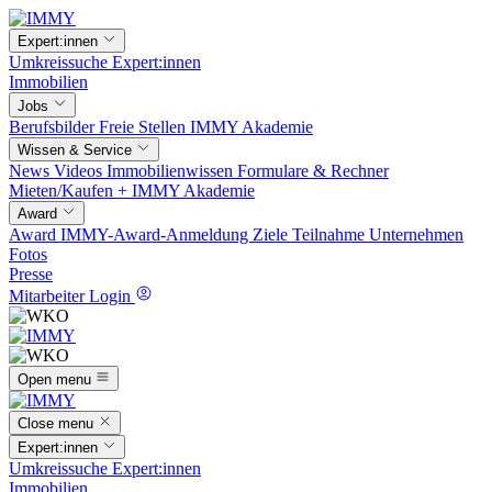
Expert:innen
Umkreissuche
Expert:innen
Immobilien
Jobs
Berufsbilder
Freie Stellen
IMMY Akademie
Wissen & Service
News
Videos
Immobilienwissen
Formulare & Rechner
Mieten/Kaufen +
IMMY Akademie
Award
Award
IMMY-Award-Anmeldung
Ziele
Teilnahme
Unternehmen
Fotos
Presse
Mitarbeiter Login
Open menu
Close menu
Expert:innen
Umkreissuche
Expert:innen
Immobilien