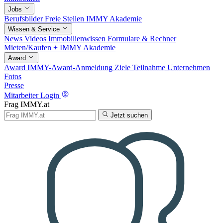
Jobs
Berufsbilder
Freie Stellen
IMMY Akademie
Wissen & Service
News
Videos
Immobilienwissen
Formulare & Rechner
Mieten/Kaufen +
IMMY Akademie
Award
Award
IMMY-Award-Anmeldung
Ziele
Teilnahme
Unternehmen
Fotos
Presse
Mitarbeiter Login
Frag IMMY.at
Jetzt suchen