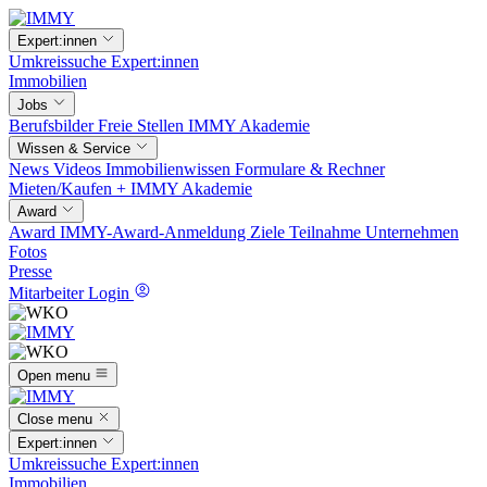
Expert:innen
Umkreissuche
Expert:innen
Immobilien
Jobs
Berufsbilder
Freie Stellen
IMMY Akademie
Wissen & Service
News
Videos
Immobilienwissen
Formulare & Rechner
Mieten/Kaufen +
IMMY Akademie
Award
Award
IMMY-Award-Anmeldung
Ziele
Teilnahme
Unternehmen
Fotos
Presse
Mitarbeiter Login
Open menu
Close menu
Expert:innen
Umkreissuche
Expert:innen
Immobilien