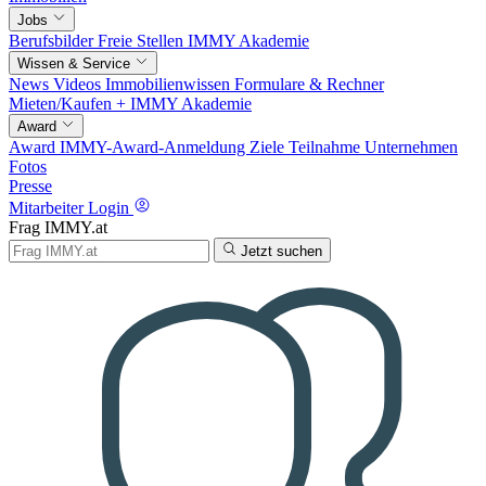
Jobs
Berufsbilder
Freie Stellen
IMMY Akademie
Wissen & Service
News
Videos
Immobilienwissen
Formulare & Rechner
Mieten/Kaufen +
IMMY Akademie
Award
Award
IMMY-Award-Anmeldung
Ziele
Teilnahme
Unternehmen
Fotos
Presse
Mitarbeiter Login
Frag IMMY.at
Jetzt suchen