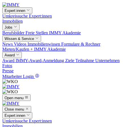
Expert:innen
Umkreissuche
Expert:innen
Immobilien
Jobs
Berufsbilder
Freie Stellen
IMMY Akademie
Wissen & Service
News
Videos
Immobilienwissen
Formulare & Rechner
Mieten/Kaufen +
IMMY Akademie
Award
Award
IMMY-Award-Anmeldung
Ziele
Teilnahme
Unternehmen
Fotos
Presse
Mitarbeiter Login
Open menu
Close menu
Expert:innen
Umkreissuche
Expert:innen
Immobilien