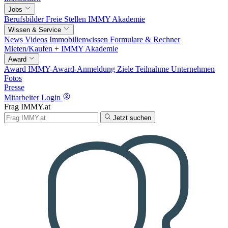
Jobs
Berufsbilder
Freie Stellen
IMMY Akademie
Wissen & Service
News
Videos
Immobilienwissen
Formulare & Rechner
Mieten/Kaufen +
IMMY Akademie
Award
Award
IMMY-Award-Anmeldung
Ziele
Teilnahme
Unternehmen
Fotos
Presse
Mitarbeiter Login
Frag IMMY.at
Jetzt suchen