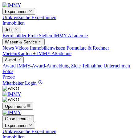
Expert:innen
Umkreissuche
Expert:innen
Immobilien
Jobs
Berufsbilder
Freie Stellen
IMMY Akademie
Wissen & Service
News
Videos
Immobilienwissen
Formulare & Rechner
Mieten/Kaufen +
IMMY Akademie
Award
Award
IMMY-Award-Anmeldung
Ziele
Teilnahme
Unternehmen
Fotos
Presse
Mitarbeiter Login
Open menu
Close menu
Expert:innen
Umkreissuche
Expert:innen
Immobilien