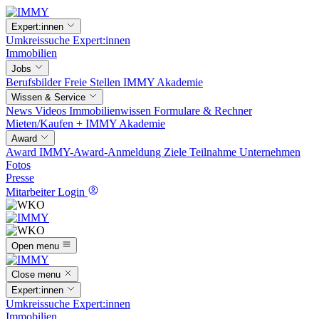
Expert:innen
Umkreissuche
Expert:innen
Immobilien
Jobs
Berufsbilder
Freie Stellen
IMMY Akademie
Wissen & Service
News
Videos
Immobilienwissen
Formulare & Rechner
Mieten/Kaufen +
IMMY Akademie
Award
Award
IMMY-Award-Anmeldung
Ziele
Teilnahme
Unternehmen
Fotos
Presse
Mitarbeiter Login
Open menu
Close menu
Expert:innen
Umkreissuche
Expert:innen
Immobilien