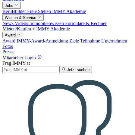
Jobs
Berufsbilder
Freie Stellen
IMMY Akademie
Wissen & Service
News
Videos
Immobilienwissen
Formulare & Rechner
Mieten/Kaufen +
IMMY Akademie
Award
Award
IMMY-Award-Anmeldung
Ziele
Teilnahme
Unternehmen
Fotos
Presse
Mitarbeiter Login
Frag IMMY.at
Jetzt suchen