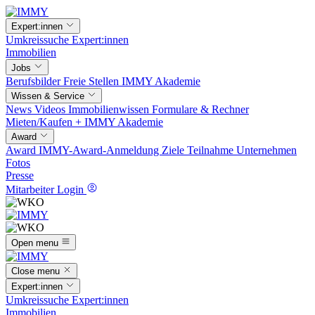
Expert:innen
Umkreissuche
Expert:innen
Immobilien
Jobs
Berufsbilder
Freie Stellen
IMMY Akademie
Wissen & Service
News
Videos
Immobilienwissen
Formulare & Rechner
Mieten/Kaufen +
IMMY Akademie
Award
Award
IMMY-Award-Anmeldung
Ziele
Teilnahme
Unternehmen
Fotos
Presse
Mitarbeiter Login
Open menu
Close menu
Expert:innen
Umkreissuche
Expert:innen
Immobilien