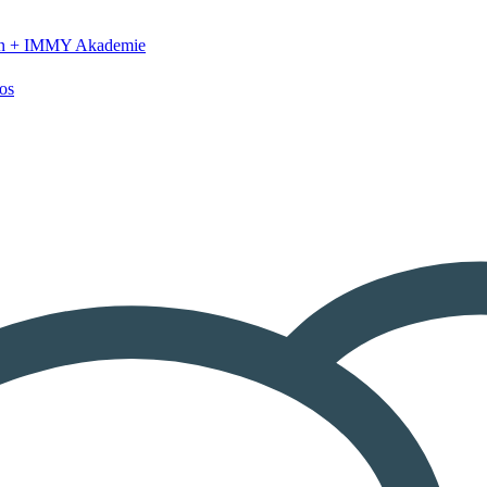
n +
IMMY Akademie
os