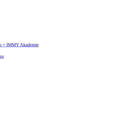
n +
IMMY Akademie
os