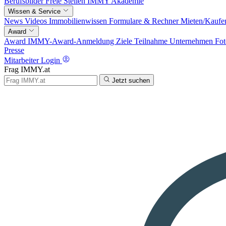
Berufsbilder
Freie Stellen
IMMY Akademie
Wissen & Service
News
Videos
Immobilienwissen
Formulare & Rechner
Mieten/Kaufe
Award
Award
IMMY-Award-Anmeldung
Ziele
Teilnahme
Unternehmen
Fot
Presse
Mitarbeiter Login
Frag IMMY.at
Jetzt suchen