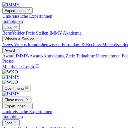
Expert:innen
Umkreissuche
Expert:innen
Immobilien
Jobs
Berufsbilder
Freie Stellen
IMMY Akademie
Wissen & Service
News
Videos
Immobilienwissen
Formulare & Rechner
Mieten/Kaufe
Award
Award
IMMY-Award-Anmeldung
Ziele
Teilnahme
Unternehmen
Fot
Presse
Mitarbeiter Login
Open menu
Close menu
Expert:innen
Umkreissuche
Expert:innen
Immobilien
Jobs