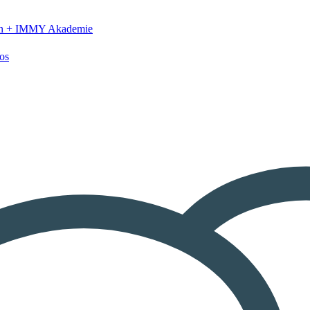
n +
IMMY Akademie
os