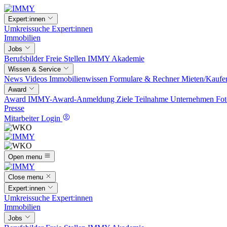
Expert:innen
Umkreissuche
Expert:innen
Immobilien
Jobs
Berufsbilder
Freie Stellen
IMMY Akademie
Wissen & Service
News
Videos
Immobilienwissen
Formulare & Rechner
Mieten/Kaufe
Award
Award
IMMY-Award-Anmeldung
Ziele
Teilnahme
Unternehmen
Fot
Presse
Mitarbeiter Login
Open menu
Close menu
Expert:innen
Umkreissuche
Expert:innen
Immobilien
Jobs