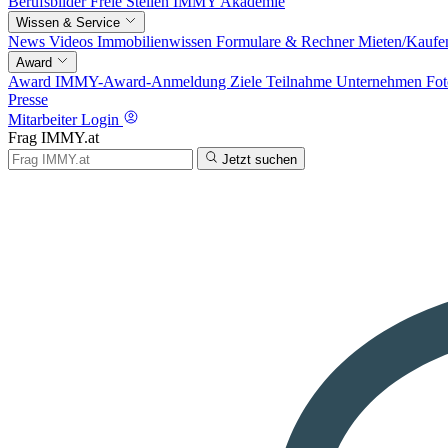
Berufsbilder
Freie Stellen
IMMY Akademie
Wissen & Service
News
Videos
Immobilienwissen
Formulare & Rechner
Mieten/Kaufe
Award
Award
IMMY-Award-Anmeldung
Ziele
Teilnahme
Unternehmen
Fot
Presse
Mitarbeiter Login
Frag IMMY.at
Jetzt suchen