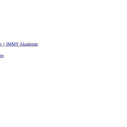
n +
IMMY Akademie
os