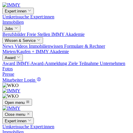
Expert:innen
Umkreissuche
Expert:innen
Immobilien
Jobs
Berufsbilder
Freie Stellen
IMMY Akademie
Wissen & Service
News
Videos
Immobilienwissen
Formulare & Rechner
Mieten/Kaufen +
IMMY Akademie
Award
Award
IMMY-Award-Anmeldung
Ziele
Teilnahme
Unternehmen
Fotos
Presse
Mitarbeiter Login
Open menu
Close menu
Expert:innen
Umkreissuche
Expert:innen
Immobilien