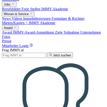
Jobs
Berufsbilder
Freie Stellen
IMMY Akademie
Wissen & Service
News
Videos
Immobilienwissen
Formulare & Rechner
Mieten/Kaufen +
IMMY Akademie
Award
Award
IMMY-Award-Anmeldung
Ziele
Teilnahme
Unternehmen
Fotos
Presse
Mitarbeiter Login
Frag IMMY.at
Jetzt suchen