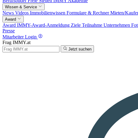
Berufsbilder
Freie Stellen
IMMY Akademie
Wissen & Service
News
Videos
Immobilienwissen
Formulare & Rechner
Mieten/Kaufe
Award
Award
IMMY-Award-Anmeldung
Ziele
Teilnahme
Unternehmen
Fot
Presse
Mitarbeiter Login
Frag IMMY.at
Jetzt suchen