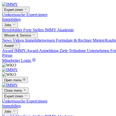
Expert:innen
Umkreissuche
Expert:innen
Immobilien
Jobs
Berufsbilder
Freie Stellen
IMMY Akademie
Wissen & Service
News
Videos
Immobilienwissen
Formulare & Rechner
Mieten/Kaufe
Award
Award
IMMY-Award-Anmeldung
Ziele
Teilnahme
Unternehmen
Fot
Presse
Mitarbeiter Login
Open menu
Close menu
Expert:innen
Umkreissuche
Expert:innen
Immobilien
Jobs