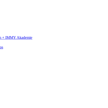
n +
IMMY Akademie
os