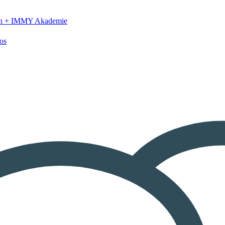
n +
IMMY Akademie
os